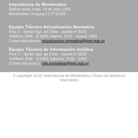
Intendencia de Montevideo
Edificio sede: Avda. 18 de Julio 1360
Montevideo, Uruguay | C.P. 11200
Equipo Técnico Actualización Normativa
Piso 3 – Sector Sgo. de Chile – puerta nº 3023
Teléfono: [598 - 2] 1950, Interno: 2276 – anexo: 2902
Correo electrónico:
actualizacion.normativa@imm.gub.uy
Equipo Técnico de Información Jurídica
Piso 3 – Sector Sgo. de Chile – puerta nº 3028
Teléfono: [598 - 2] 1950, Internos: 1538 – 2265
Correo electrónico:
info.normativa@imm.gub.uy
© copyright 2016 | Intendencia de Montevideo | Todos los derechos
reservados