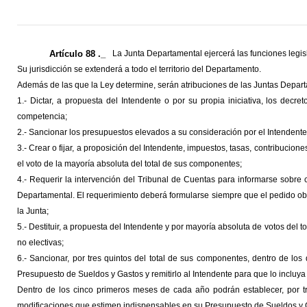
Artículo 88 ._
La Junta Departamental ejercerá las funciones legis
Su jurisdicción se extenderá a todo el ter­ritorio del Departamento.
Además de las que la Ley determine, serán atribuciones de las Juntas Depar
1.- Dictar, a propuesta del Intendente o por su propia iniciativa, los decr
competencia;
2.- Sancionar los presupuestos elevados a su consideración por el Intendente
3.- Crear o fijar, a proposición del Intendente, impues­tos, tasas, contribucione
el voto de la mayoría absoluta del total de sus componentes;
4.- Requerir la intervención del Tribunal de Cuentas para informarse sobre c
Departamental. El requerimien­to deberá formularse siempre que el pedido ob
la Junta;
5.- Destituir, a propuesta del Intendente y por mayoría absoluta de votos del
no electivas;
6.- Sancionar, por tres quintos del total de sus componen­tes, dentro de l
Presupuesto de Sueldos y Gastos y remitirlo al Intendente para que lo incluya e
Dentro de los cinco primeros meses de cada año podrán establecer, por tr
modificaciones que estimen indispensables en su Presupuesto de Sueldos y 