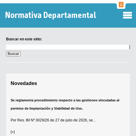
Normati
Departa
Buscar en este sitio:
Buscar
en
este
sitio:
Digesto Departamental
Novedades
TOBEFU
TOTID
Se reglamenta procedimiento respecto a las gestiones vinculadas al
Régimen Punitivo Departamental
permiso de Implantación y Viabilidad de Uso.
Buscar fuentes
Por
Res. IM Nº 3029/26
de 27 de julio de 2026, se...
Contacto
[+]