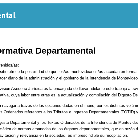
Normativa
Departamental
rmativa Departamental
enidos/as:
sitio ofrece la posibilidad de que los/as montevideanos/as accedan en forma r
cer diario de la administración y el gobierno de la Intendencia de Montevideo
visión Asesoría Jurídica es la encargada de llevar adelante este trabajo a tra
ativa
, cuya labor entre otras es la actualización y compilación del Digesto 
 navegar a través de las opciones dadas en el menú, por los distintos volúm
s Ordenados referentes a los Tributos e Ingresos Departamentales (TOTID)
gesto Departamental y los Textos Ordenados de la Intendencia de Montevide
mática de normas emanadas de los órganos departamentales, que en razón de 
avitación y relevancia en la sociedad, es imprescindible su recopilación.