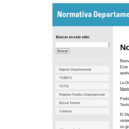
Buscar en este sitio:
Buscar
No
en
este
sitio:
Bienv
Este 
Digesto Departamental
queha
TOBEFU
La Di
TOTID
Norm
Régimen Punitivo Departamental
Podrá
Buscar fuentes
Texto
Contacto
El Di
siste
su gr