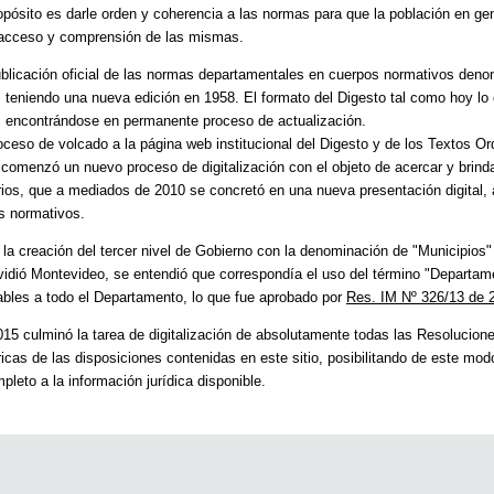
opósito es darle orden y coherencia a las normas para que la población en ge
 acceso y comprensión de las mismas.
blicación oficial de las normas departamentales en cuerpos normativos deno
 teniendo una nueva edición en 1958. El formato del Digesto tal como hoy lo
 encontrándose en permanente proceso de actualización.
oceso de volcado a la página web institucional del Digesto y de los Textos O
comenzó un nuevo proceso de digitalización con el objeto de acercar y brinda
ios, que a mediados de 2010 se concretó en una nueva presentación digital, a
s normativos.
la creación del tercer nivel de Gobierno con la denominación de "Municipios"
vidió Montevideo, se entendió que correspondía el uso del término "Departame
ables a todo el Departamento, lo que fue aprobado por
Res. IM Nº 326/13 de 
15 culminó la tarea de digitalización de absolutamente todas las Resolucion
ricas de las disposiciones contenidas en este sitio, posibilitando de este mod
pleto a la información jurídica disponible.