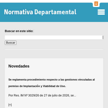
Normati
Departa
Buscar en este sitio:
Buscar
en
este
sitio:
Digesto Departamental
Novedades
TOBEFU
TOTID
Se reglamenta procedimiento respecto a las gestiones vinculadas al
Régimen Punitivo Departamental
permiso de Implantación y Viabilidad de Uso.
Buscar fuentes
Por
Res. IM Nº 3029/26
de 27 de julio de 2026, se...
Contacto
[+]