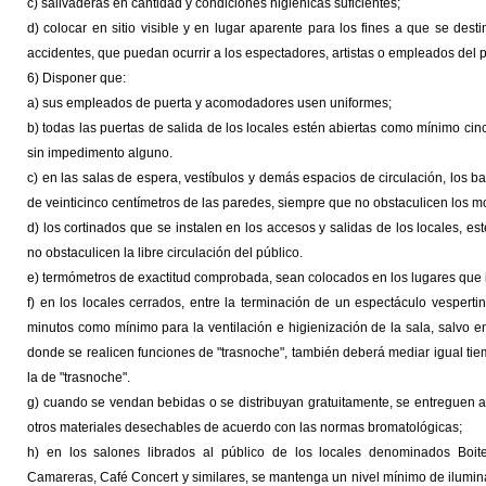
c) salivaderas en cantidad y condiciones higiénicas suficientes;
d) colocar en sitio visible y en lugar aparente para los fines a que se desti
accidentes, que puedan ocurrir a los espectadores, artistas o empleados del 
6) Disponer que:
a) sus empleados de puerta y acomodadores usen uniformes;
b) todas las puertas de salida de los locales estén abiertas como mínimo ci
sin impedimento alguno.
c) en las salas de espera, vestíbulos y demás espacios de circulación, los b
de veinticinco centímetros de las paredes, siempre que no obstaculicen los m
d) los cortinados que se instalen en los accesos y salidas de los locales, 
no obstaculicen la libre circulación del público.
e) termómetros de exactitud comprobada, sean colocados en los lugares que 
f) en los locales cerrados, entre la terminación de un espectáculo vesperti
minutos como mínimo para la ventilación e higienización de la sala, salvo e
donde se realicen funciones de "trasnoche", también deberá mediar igual tie
la de "trasnoche".
g) cuando se vendan bebidas o se distribuyan gratuitamente, se entreguen a
otros materiales desechables de acuerdo con las normas bromatológicas;
h) en los salones librados al público de los locales denominados Boite
Camareras, Café Concert y similares, se mantenga un nivel mínimo de ilumin