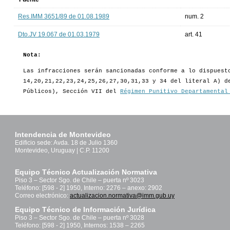
Res.IMM 3651/89 de 01.08.1989
num. 2
Dto.JV 19.067 de 01.03.1979
art. 41
Nota:
Las infracciones serán sancionadas conforme a lo dispuest
14,20,21,22,23,24,25,26,27,30,31,33 y 34 del literal A) d
Públicos), Sección VII del
Régimen Punitivo Departamental
Intendencia de Montevideo
Edificio sede: Avda. 18 de Julio 1360
Montevideo, Uruguay | C.P. 11200
Equipo Técnico Actualización Normativa
Piso 3 – Sector Sgo. de Chile – puerta nº 3023
Teléfono: [598 - 2] 1950, Interno: 2276 – anexo: 2902
Correo electrónico:
actualizacion.normativa@imm.gub.uy
Equipo Técnico de Información Jurídica
Piso 3 – Sector Sgo. de Chile – puerta nº 3028
Teléfono: [598 - 2] 1950, Internos: 1538 – 2265