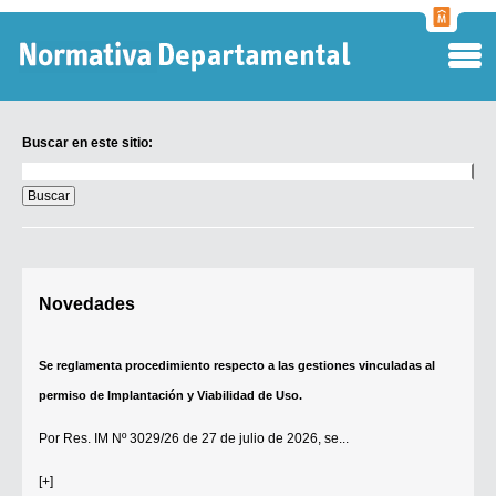
Normati
Departa
Buscar en este sitio:
Buscar
en
este
sitio:
Digesto Departamental
Novedades
TOBEFU
TOTID
Se reglamenta procedimiento respecto a las gestiones vinculadas al
Régimen Punitivo Departamental
permiso de Implantación y Viabilidad de Uso.
Buscar fuentes
Por
Res. IM Nº 3029/26
de 27 de julio de 2026, se...
Contacto
[+]