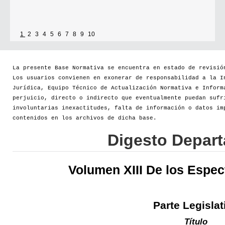
1
2
3
4
5
6
7
8
9
10
La presente Base Normativa se encuentra en estado de revisió
Los usuarios convienen en exonerar de responsabilidad a la I
Jurídica, Equipo Técnico de Actualización Normativa e Inform
perjuicio, directo o indirecto que eventualmente puedan sufr
involuntarias inexactitudes, falta de información o datos im
contenidos en los archivos de dicha base.
Digesto Depar
Volumen XIII De los Espec
Parte Legislat
Título