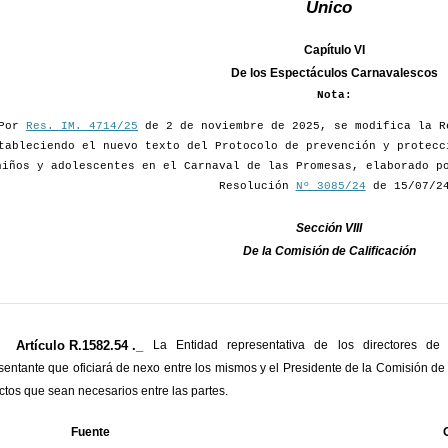
Único
Capítulo VI
De los Espectáculos Carnavalescos
Nota:
Por
Res. IM. 4714/25
de 2 de noviembre de 2025, se modifica la R
tableciendo el nuevo texto del Protocolo de prevención y protecc
niños y adolescentes en el Carnaval de las Promesas, elaborado p
Resolución
Nº 3085/24
de 15/07/2
Sección VIII
De la Comisión de Calificación
Artículo R.1582.54 ._
La Entidad representativa de los directores de
sentante que oficiará de nexo entre los mismos y el Presidente de la Comisión de C
ctos que sean necesarios entre las partes.
Fuente