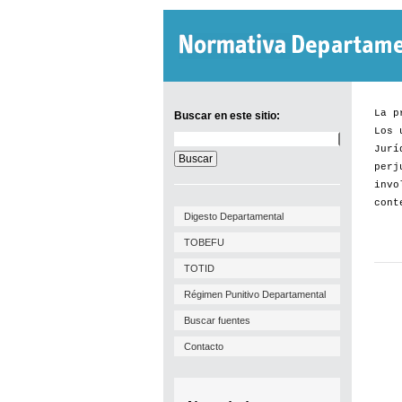
La p
Buscar en este sitio:
Los 
Buscar
Jurí
en
este
perj
sitio:
invo
cont
Digesto Departamental
TOBEFU
TOTID
Régimen Punitivo Departamental
Buscar fuentes
Contacto