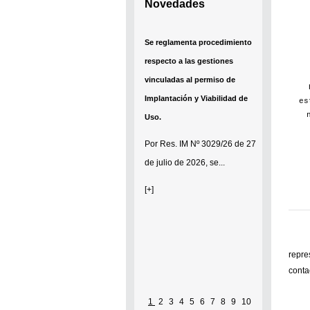
Novedades
Se reglamenta procedimiento
respecto a las gestiones
vinculadas al permiso de
Implantación y Viabilidad de
es
Uso.
Por
Res. IM Nº 3029/26
de 27
de julio de 2026, se...
[+]
repre
conta
1
2
3
4
5
6
7
8
9
10