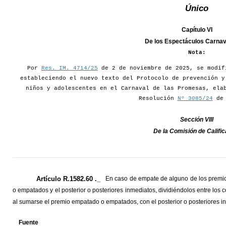
Único
Capítulo VI
De los Espectáculos Carna
Nota:
Por
Res. IM. 4714/25
de 2 de noviembre de 2025, se modif
estableciendo el nuevo texto del Protocolo de prevención y
niños y adolescentes en el Carnaval de las Promesas, ela
Resolución
Nº 3085/24
de 
Sección VIII
De la Comisión de Calific
Artículo R.1582.60 ._
En caso de empate de alguno de los premio
o empatados y el posterior o posteriores inmediatos, dividiéndolos entre los 
al sumarse el premio empatado o empatados, con el posterior o posteriores i
Fuente