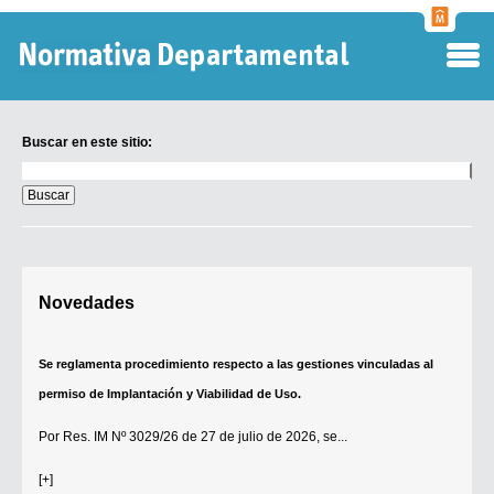
Normati
Departa
Buscar en este sitio:
Buscar
en
este
sitio:
Digesto Departamental
Novedades
TOBEFU
TOTID
Se reglamenta procedimiento respecto a las gestiones vinculadas al
Régimen Punitivo Departamental
permiso de Implantación y Viabilidad de Uso.
Buscar fuentes
Por
Res. IM Nº 3029/26
de 27 de julio de 2026, se...
Contacto
[+]