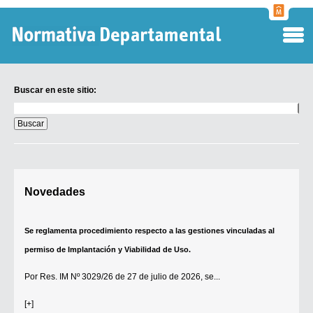
Normati
Departa
Buscar en este sitio:
Buscar
en
este
sitio:
Digesto Departamental
Novedades
TOBEFU
TOTID
Se reglamenta procedimiento respecto a las gestiones vinculadas al
Régimen Punitivo Departamental
permiso de Implantación y Viabilidad de Uso.
Buscar fuentes
Por
Res. IM Nº 3029/26
de 27 de julio de 2026, se...
Contacto
[+]