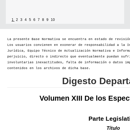
1
2
3
4
5
6
7
8
9
10
La presente Base Normativa se encuentra en estado de revisió
Los usuarios convienen en exonerar de responsabilidad a la I
Jurídica, Equipo Técnico de Actualización Normativa e Inform
perjuicio, directo o indirecto que eventualmente puedan sufr
involuntarias inexactitudes, falta de información o datos im
contenidos en los archivos de dicha base.
Digesto Depar
Volumen XIII De los Espec
Parte Legislat
Título