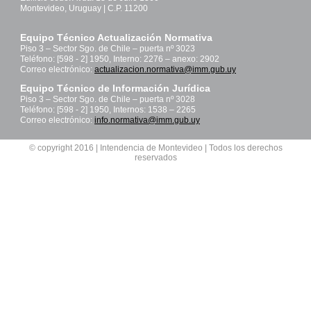
Montevideo, Uruguay | C.P. 11200
Equipo Técnico Actualización Normativa
Piso 3 – Sector Sgo. de Chile – puerta nº 3023
Teléfono: [598 - 2] 1950, Interno: 2276 – anexo: 2902
Correo electrónico:
actualizacion.normativa@imm.gub.uy
Equipo Técnico de Información Jurídica
Piso 3 – Sector Sgo. de Chile – puerta nº 3028
Teléfono: [598 - 2] 1950, Internos: 1538 – 2265
Correo electrónico:
info.normativa@imm.gub.uy
© copyright 2016 | Intendencia de Montevideo | Todos los derechos
reservados