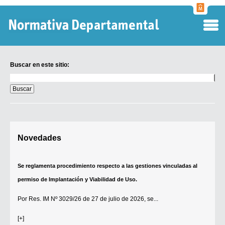
Normati
Departa
Buscar en este sitio:
Buscar
en
este
sitio:
Digesto Departamental
Novedades
TOBEFU
TOTID
Se reglamenta procedimiento respecto a las gestiones vinculadas al
Régimen Punitivo Departamental
permiso de Implantación y Viabilidad de Uso.
Buscar fuentes
Por
Res. IM Nº 3029/26
de 27 de julio de 2026, se...
Contacto
[+]