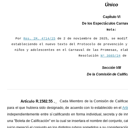
Único
Capítulo VI
De los Espectáculos Carna
Nota:
Por
Res. IM. 4714/25
de 2 de noviembre de 2025, se modif
estableciendo el nuevo texto del Protocolo de prevención y
niños y adolescentes en el Carnaval de las Promesas, ela
Resolución
Nº 3085/24
de 
Sección VIII
De la Comisión de Calific
Artículo R.1582.55 ._
Cada Miembro de la Comisión de Calificaci
para el que hubiera sido designado, de acuerdo con lo establecido en el
Art
independientemente entre sí calificando en forma individual, secreta y de i
una "Boleta de Calificación" en la cual se insertara el nombre del conjunto, c
juicio mereció el conjunto en los distintos rubros sometidos a su consideració