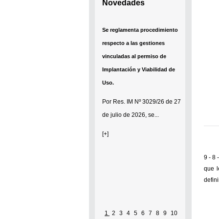
Novedades
Se reglamenta procedimiento
respecto a las gestiones
vinculadas al permiso de
Implantación y Viabilidad de
Uso.
Por
Res. IM Nº 3029/26
de 27
de julio de 2026, se...
[+]
9 - 8
que l
defin
1
2
3
4
5
6
7
8
9
10