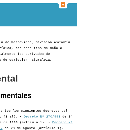
ia de Montevideo, División Asesoría
rídica, por todo tipo de daño o
ialmente los derivados de
s de cualquier naturaleza,
ntal
amentales
gentes los siguientes decretos del
so final). -
Decreto Nº 270/993
de 14
e de 1996 (artículo 1). -
Decreto Nº
97
de 20 de agosto (artículo 1).