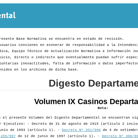
Normativa
Departamental
resente Base Normativa se encuentra en estado de revisión.
usuarios convienen en exonerar de responsabilidad a la Intendenc
dica, Equipo Técnico de Actualización Normativa e Información Ju
uicio, directo o indirecto que eventualmente puedan sufrir espec
luntarias inexactitudes, falta de información o datos imperfecto
enidos en los archivos de dicha base.
Digesto Departame
Volumen IX Casinos Depart
Nota:
n el presente Volumen del Digesto Departamental se encuentran vi
r Ejecutivo: - Decreto de 31 de agosto de 1915 (artículo 2 inci
unio de 1993 (artículo 1). -
Decreto Nº 351/996
de 4 de setiembr
205/997
de 12 de junio de 1997 (artículo 1). -
Decreto Nº 300/9