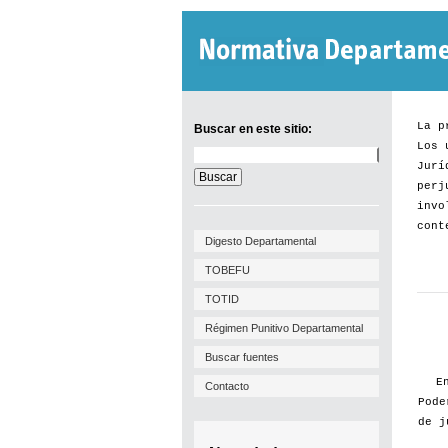
La p
Buscar en este sitio:
Los 
Buscar
Jurí
en
este
perj
sitio:
invo
cont
Digesto Departamental
TOBEFU
TOTID
Régimen Punitivo Departamental
Buscar fuentes
E
Contacto
Pode
de j