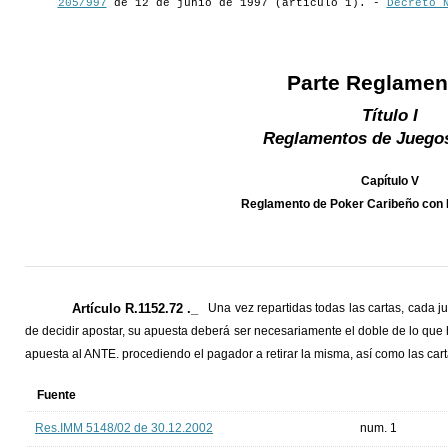
205/997
de 12 de junio de 1997 (artículo 1). -
Decreto 
Parte Reglamen
Título I
Reglamentos de Juegos
Capítulo V
Reglamento de Poker Caribeño con 
Artículo R.1152.72 ._
Una vez repartidas todas las cartas, cada j
de decidir apostar, su apuesta deberá ser necesariamente el doble de lo que
apuesta al ANTE. procediendo el pagador a retirar la misma, así como las car
Fuente
Res.IMM 5148/02 de 30.12.2002
num. 1