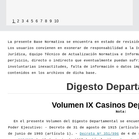
1
2
3
4
5
6
7
8
9
10
La presente Base Normativa se encuentra en estado de revisió
Los usuarios convienen en exonerar de responsabilidad a la I
Jurídica, Equipo Técnico de Actualización Normativa e Inform
perjuicio, directo o indirecto que eventualmente puedan sufr
involuntarias inexactitudes, falta de información o datos im
contenidos en los archivos de dicha base.
Digesto Depar
Volumen IX Casinos De
Nota:
En el presente Volumen del Digesto Departamental se encue
Poder Ejecutivo: - Decreto de 31 de agosto de 1915 (artícul
de junio de 1993 (artículo 1). -
Decreto Nº 351/996
de 4 de 