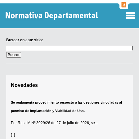
Normati
Departa
Buscar en este sitio:
Buscar
en
este
sitio:
Digesto Departamental
Novedades
TOBEFU
TOTID
Se reglamenta procedimiento respecto a las gestiones vinculadas al
Régimen Punitivo Departamental
permiso de Implantación y Viabilidad de Uso.
Buscar fuentes
Por
Res. IM Nº 3029/26
de 27 de julio de 2026, se...
Contacto
[+]