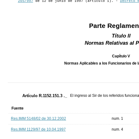
205/997
de 12 de junio de 1997 (artículo 1). -
Decreto 
Parte Reglamen
Título II
Normas Relativas al 
Capítulo V
Normas Aplicables a los Funcionarios de la
Artículo R.1152.151.3 ._
El ingreso al Sir de los referidos funcion
Fuente
Res.IMM 5148/02 de 30.12.2002
num. 1
Res.IMM 1129/97 de 10.04.1997
num. 4