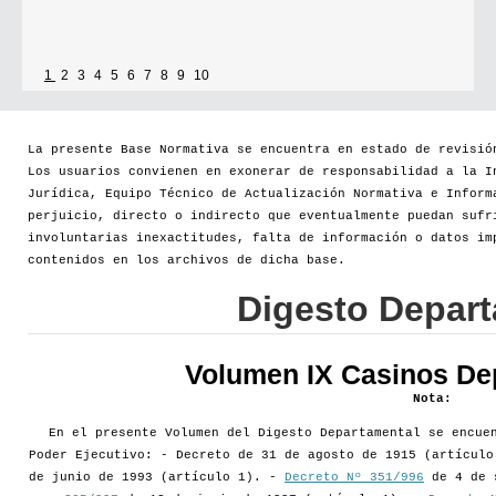
1
2
3
4
5
6
7
8
9
10
La presente Base Normativa se encuentra en estado de revisió
Los usuarios convienen en exonerar de responsabilidad a la I
Jurídica, Equipo Técnico de Actualización Normativa e Inform
perjuicio, directo o indirecto que eventualmente puedan sufr
involuntarias inexactitudes, falta de información o datos im
contenidos en los archivos de dicha base.
Digesto Depar
Volumen IX Casinos De
Nota:
En el presente Volumen del Digesto Departamental se encue
Poder Ejecutivo: - Decreto de 31 de agosto de 1915 (artícul
de junio de 1993 (artículo 1). -
Decreto Nº 351/996
de 4 de 