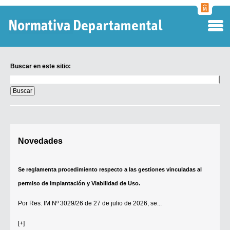
Normati
Departa
Buscar en este sitio:
Buscar
en
este
sitio:
Digesto Departamental
Novedades
TOBEFU
TOTID
Se reglamenta procedimiento respecto a las gestiones vinculadas al
Régimen Punitivo Departamental
permiso de Implantación y Viabilidad de Uso.
Buscar fuentes
Por
Res. IM Nº 3029/26
de 27 de julio de 2026, se...
Contacto
[+]