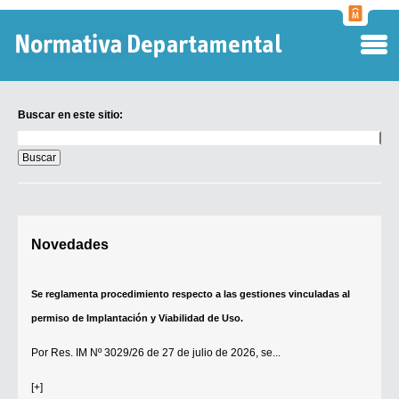
Normati
Departa
Buscar en este sitio:
Buscar
en
este
sitio:
Digesto Departamental
Novedades
TOBEFU
TOTID
Se reglamenta procedimiento respecto a las gestiones vinculadas al
Régimen Punitivo Departamental
permiso de Implantación y Viabilidad de Uso.
Buscar fuentes
Por
Res. IM Nº 3029/26
de 27 de julio de 2026, se...
Contacto
[+]