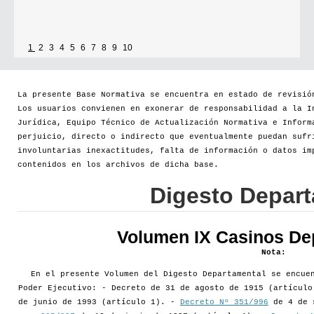
1
2
3
4
5
6
7
8
9
10
La presente Base Normativa se encuentra en estado de revisió
Los usuarios convienen en exonerar de responsabilidad a la I
Jurídica, Equipo Técnico de Actualización Normativa e Inform
perjuicio, directo o indirecto que eventualmente puedan sufr
involuntarias inexactitudes, falta de información o datos im
contenidos en los archivos de dicha base.
Digesto Depar
Volumen IX Casinos De
Nota:
En el presente Volumen del Digesto Departamental se encue
Poder Ejecutivo: - Decreto de 31 de agosto de 1915 (artícul
de junio de 1993 (artículo 1). -
Decreto Nº 351/996
de 4 de 