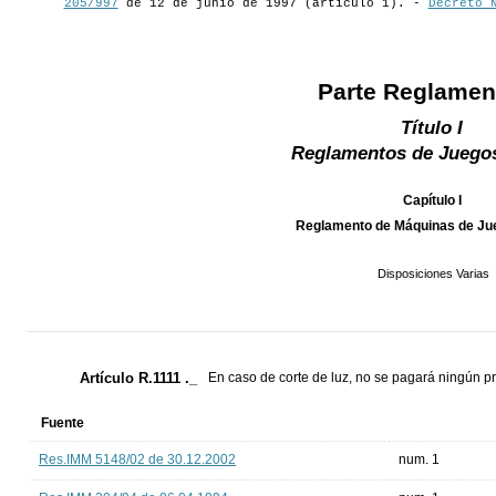
205/997
de 12 de junio de 1997 (artículo 1). -
Decreto 
Parte Reglamen
Título I
Reglamentos de Juegos
Capítulo I
Reglamento de Máquinas de Jue
Disposiciones Varias
Artículo R.1111 ._
En caso de corte de luz, no se pagará ningún p
Fuente
Res.IMM 5148/02 de 30.12.2002
num. 1