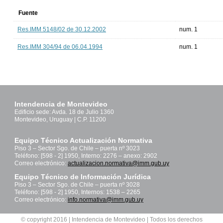
Fuente
Res.IMM 5148/02 de 30.12.2002
num. 1
Res.IMM 304/94 de 06.04.1994
num. 1
Intendencia de Montevideo
Edificio sede: Avda. 18 de Julio 1360
Montevideo, Uruguay | C.P. 11200
Equipo Técnico Actualización Normativa
Piso 3 – Sector Sgo. de Chile – puerta nº 3023
Teléfono: [598 - 2] 1950, Interno: 2276 – anexo: 2902
Correo electrónico:
actualizacion.normativa@imm.gub.uy
Equipo Técnico de Información Jurídica
Piso 3 – Sector Sgo. de Chile – puerta nº 3028
Teléfono: [598 - 2] 1950, Internos: 1538 – 2265
Correo electrónico:
info.normativa@imm.gub.uy
© copyright 2016 | Intendencia de Montevideo | Todos los derechos