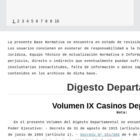
1
2
3
4
5
6
7
8
9
10
La presente Base Normativa se encuentra en estado de revisió
Los usuarios convienen en exonerar de responsabilidad a la I
Jurídica, Equipo Técnico de Actualización Normativa e Inform
perjuicio, directo o indirecto que eventualmente puedan sufr
involuntarias inexactitudes, falta de información o datos im
contenidos en los archivos de dicha base.
Digesto Depar
Volumen IX Casinos De
Nota:
En el presente Volumen del Digesto Departamental se encue
Poder Ejecutivo: - Decreto de 31 de agosto de 1915 (artícul
de junio de 1993 (artículo 1). -
Decreto Nº 351/996
de 4 de 