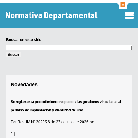
Normati
Departa
Buscar en este sitio:
Buscar
en
este
sitio:
Digesto Departamental
Novedades
TOBEFU
TOTID
Se reglamenta procedimiento respecto a las gestiones vinculadas al
Régimen Punitivo Departamental
permiso de Implantación y Viabilidad de Uso.
Buscar fuentes
Por
Res. IM Nº 3029/26
de 27 de julio de 2026, se...
Contacto
[+]