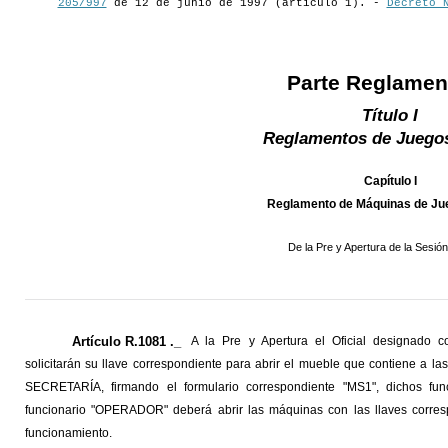
205/997
de 12 de junio de 1997 (artículo 1). -
Decreto 
Parte Reglamen
Título I
Reglamentos de Juegos
Capítulo I
Reglamento de Máquinas de Jue
De la Pre y Apertura de la Sesió
Artículo R.1081 ._
A la Pre y Apertura el Oficial designado c
solicitarán su llave correspondiente para abrir el mueble que contiene a la
SECRETARÍA, firmando el formulario correspondiente "MS1", dichos funci
funcionario "OPERADOR" deberá abrir las máquinas con las llaves corresp
funcionamiento.