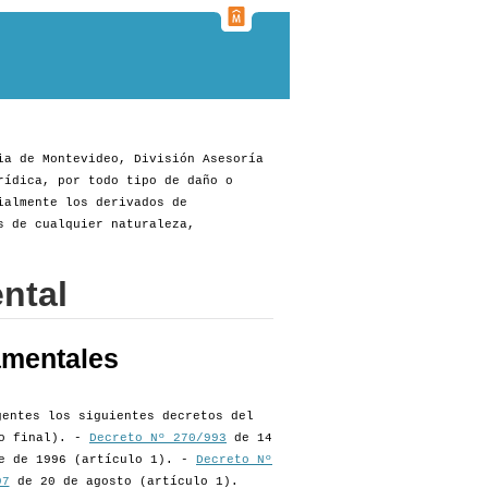
ia de Montevideo, División Asesoría
rídica, por todo tipo de daño o
ialmente los derivados de
s de cualquier naturaleza,
ntal
amentales
gentes los siguientes decretos del
so final). -
Decreto Nº 270/993
de 14
e de 1996 (artículo 1). -
Decreto Nº
97
de 20 de agosto (artículo 1).