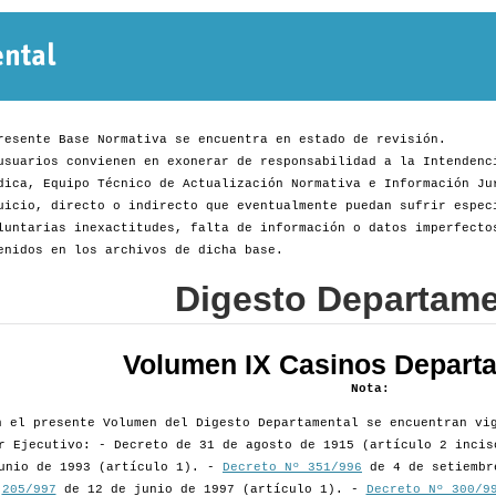
Normativa
Departamental
resente Base Normativa se encuentra en estado de revisión.
usuarios convienen en exonerar de responsabilidad a la Intendenc
dica, Equipo Técnico de Actualización Normativa e Información Ju
uicio, directo o indirecto que eventualmente puedan sufrir espec
luntarias inexactitudes, falta de información o datos imperfecto
enidos en los archivos de dicha base.
Digesto Departame
Volumen IX Casinos Depart
Nota:
n el presente Volumen del Digesto Departamental se encuentran vi
r Ejecutivo: - Decreto de 31 de agosto de 1915 (artículo 2 inci
unio de 1993 (artículo 1). -
Decreto Nº 351/996
de 4 de setiembr
205/997
de 12 de junio de 1997 (artículo 1). -
Decreto Nº 300/9