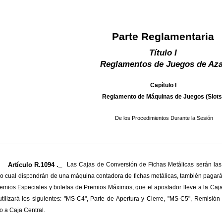
Parte Reglamentaria
Título I
Reglamentos de Juegos de Aza
Capítulo I
Reglamento de Máquinas de Juegos (Slots
De los Procedimientos Durante la Sesión
Artículo R.1094 ._
Las Cajas de Conversión de Fichas Metálicas serán las
lo cual dispondrán de una máquina contadora de fichas metálicas, también pagar
emios Especiales y boletas de Premios Máximos, que el apostador lleve a la Ca
utilizará los siguientes: "MS-C4", Parte de Apertura y Cierre, "MS-C5", Remisió
o a Caja Central.