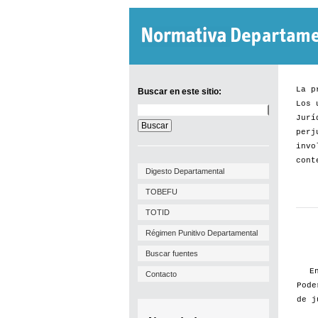
La p
Buscar en este sitio:
Los 
Buscar
Jurí
en
este
perj
sitio:
invo
cont
Digesto Departamental
TOBEFU
TOTID
Régimen Punitivo Departamental
Buscar fuentes
E
Contacto
Pode
de j