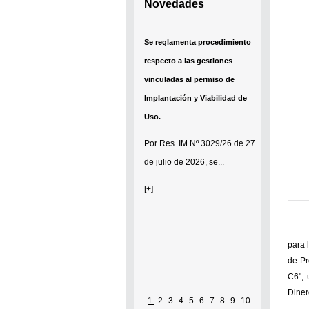
Novedades
Se reglamenta procedimiento
respecto a las gestiones
vinculadas al permiso de
Implantación y Viabilidad de
Uso.
Por
Res. IM Nº 3029/26
de 27
de julio de 2026, se...
[+]
para 
de Pr
C6", 
Diner
1
2
3
4
5
6
7
8
9
10