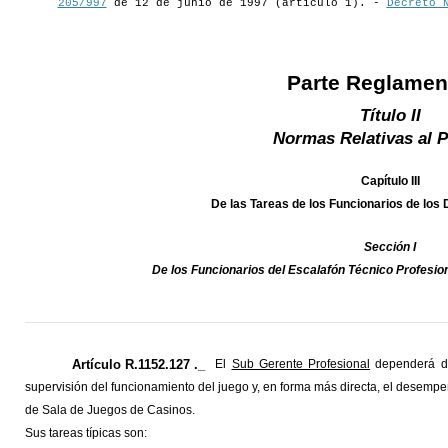
205/997
de 12 de junio de 1997 (artículo 1). -
Decreto 
Parte Reglamen
Título II
Normas Relativas al 
Capítulo III
De las Tareas de los Funcionarios de los
Sección I
De los Funcionarios del Escalafón Técnico Profesio
Artículo R.1152.127 ._
El
Sub Gerente Profesional
dependerá de
supervisión del funcionamiento del juego y, en forma más directa, el desempe
de Sala de Juegos de Casinos.
Sus tareas típicas son: