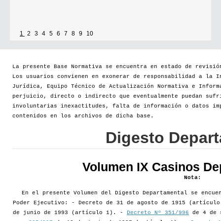
1
2
3
4
5
6
7
8
9
10
La presente Base Normativa se encuentra en estado de revisió
Los usuarios convienen en exonerar de responsabilidad a la I
Jurídica, Equipo Técnico de Actualización Normativa e Inform
perjuicio, directo o indirecto que eventualmente puedan sufr
involuntarias inexactitudes, falta de información o datos im
contenidos en los archivos de dicha base.
Digesto Depar
Volumen IX Casinos De
Nota:
En el presente Volumen del Digesto Departamental se encue
Poder Ejecutivo: - Decreto de 31 de agosto de 1915 (artícul
de junio de 1993 (artículo 1). -
Decreto Nº 351/996
de 4 de 