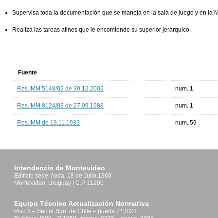
Supervisa toda la documentación que se maneja en la sala de juego y en la 
Realiza las tareas afines que le encomiende su superior jerárquico.
Fuente
Res.IMM 5148/02 de 30.12.2002
num. 1
Res.IMM 8124/88 de 27.09.1988
num. 1
Res.IMM de 13.11.1933
num. 59
Intendencia de Montevideo
Edificio sede: Avda. 18 de Julio 1360
Montevideo, Uruguay | C.P. 11200
Equipo Técnico Actualización Normativa
Piso 3 – Sector Sgo. de Chile – puerta nº 3023