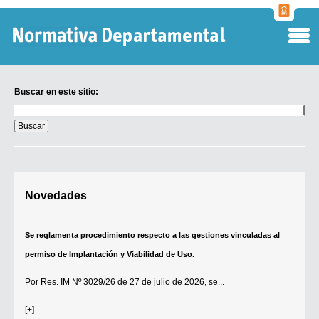
Normati
Departa
Buscar en este sitio:
Buscar
en
este
sitio:
Digesto Departamental
Novedades
TOBEFU
TOTID
Se reglamenta procedimiento respecto a las gestiones vinculadas al
Régimen Punitivo Departamental
permiso de Implantación y Viabilidad de Uso.
Buscar fuentes
Por
Res. IM Nº 3029/26
de 27 de julio de 2026, se...
Contacto
[+]