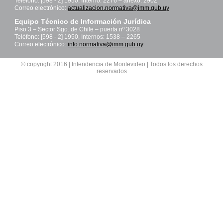
Teléfono: [598 - 2] 1950, Interno: 2276 – anexo: 2902
Correo electrónico:
actualizacion.normativa@imm.gub.uy
Equipo Técnico de Información Jurídica
Piso 3 – Sector Sgo. de Chile – puerta nº 3028
Teléfono: [598 - 2] 1950, Internos: 1538 – 2265
Correo electrónico:
info.normativa@imm.gub.uy
© copyright 2016 | Intendencia de Montevideo | Todos los derechos
reservados