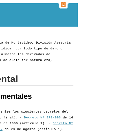
ia de Montevideo, División Asesoría
rídica, por todo tipo de daño o
ialmente los derivados de
s de cualquier naturaleza,
ntal
amentales
gentes los siguientes decretos del
so final). -
Decreto Nº 270/993
de 14
e de 1996 (artículo 1). -
Decreto Nº
97
de 20 de agosto (artículo 1).