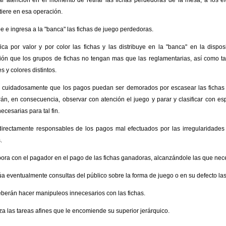
ar atención en el momento de retirar las fichas perdedoras de la mesa, a los e
iere en esa operación.
e e ingresa a la "banca" las fichas de juego perdedoras.
fica por valor y por color las fichas y las distribuye en la "banca" en la dispo
ión que los grupos de fichas no tengan mas que las reglamentarias, así como t
s y colores distintos.
r cuidadosamente que los pagos puedan ser demorados por escasear las fichas 
án, en consecuencia, observar con atención el juego y parar y clasificar con esp
ecesarias para tal fin.
irectamente responsables de los pagos mal efectuados por las irregularidades 
.
ora con el pagador en el pago de las fichas ganadoras, alcanzándole las que nece
a eventualmente consultas del público sobre la forma de juego o en su defecto las
berán hacer manipuleos innecesarios con las fichas.
za las tareas afines que le encomiende su superior jerárquico.