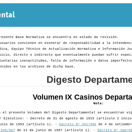
Normativa
Departamental
resente Base Normativa se encuentra en estado de revisión.
usuarios convienen en exonerar de responsabilidad a la Intendenc
dica, Equipo Técnico de Actualización Normativa e Información Ju
uicio, directo o indirecto que eventualmente puedan sufrir espec
luntarias inexactitudes, falta de información o datos imperfecto
enidos en los archivos de dicha base.
Digesto Departame
Volumen IX Casinos Depart
Nota:
n el presente Volumen del Digesto Departamental se encuentran vi
r Ejecutivo: - Decreto de 31 de agosto de 1915 (artículo 2 inci
unio de 1993 (artículo 1). -
Decreto Nº 351/996
de 4 de setiembr
205/997
de 12 de junio de 1997 (artículo 1). -
Decreto Nº 300/9