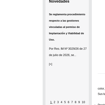
Novedades
Se reglamenta procedimiento
respecto a las gestiones
vinculadas al permiso de
Implantación y Viabilidad de
Uso.
Por
Res. IM Nº 3029/26
de 27
de julio de 2026, se...
[+]
color
Sus t
1
2
3
4
5
6
7
8
9
10