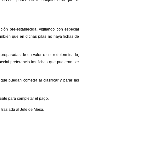
fectos de poder salvar cualquier error que se
sición pre-establecida, vigilando con especial
ambién que en dichas pilas no haya fichas de
preparadas de un valor o color determinado,
ecial preferencia las fichas que pudieran ser
que puedan cometer al clasificar y parar las
site para completar el pago.
 traslada al Jefe de Mesa.