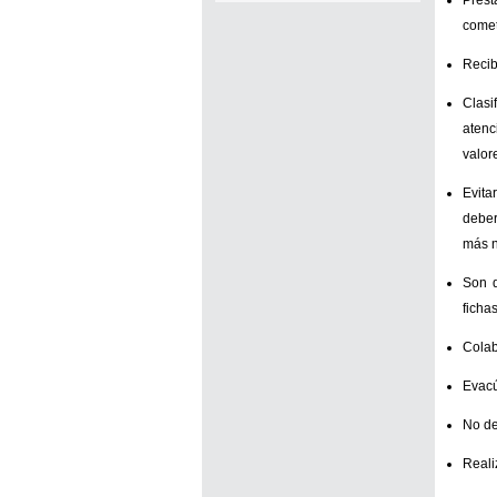
Prest
comet
Recib
Clasi
atenc
valore
Evita
deber
más n
Son d
fichas
Colab
Evacú
No de
Reali