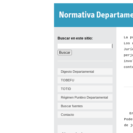
La p
Buscar en este sitio:
Los 
Buscar
Jurí
en
este
perj
sitio:
invo
cont
Digesto Departamental
TOBEFU
TOTID
Régimen Punitivo Departamental
Buscar fuentes
E
Contacto
Pode
de j