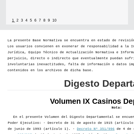
1
2
3
4
5
6
7
8
9
10
La presente Base Normativa se encuentra en estado de revisió
Los usuarios convienen en exonerar de responsabilidad a la I
Jurídica, Equipo Técnico de Actualización Normativa e Inform
perjuicio, directo o indirecto que eventualmente puedan sufr
involuntarias inexactitudes, falta de información o datos im
contenidos en los archivos de dicha base.
Digesto Depar
Volumen IX Casinos De
Nota:
En el presente Volumen del Digesto Departamental se encue
Poder Ejecutivo: - Decreto de 31 de agosto de 1915 (artícul
de junio de 1993 (artículo 1). -
Decreto Nº 351/996
de 4 de 