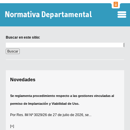
Normati
Departa
Buscar en este sitio:
Buscar
en
este
sitio:
Digesto Departamental
Novedades
TOBEFU
TOTID
Se reglamenta procedimiento respecto a las gestiones vinculadas al
Régimen Punitivo Departamental
permiso de Implantación y Viabilidad de Uso.
Buscar fuentes
Por
Res. IM Nº 3029/26
de 27 de julio de 2026, se...
Contacto
[+]