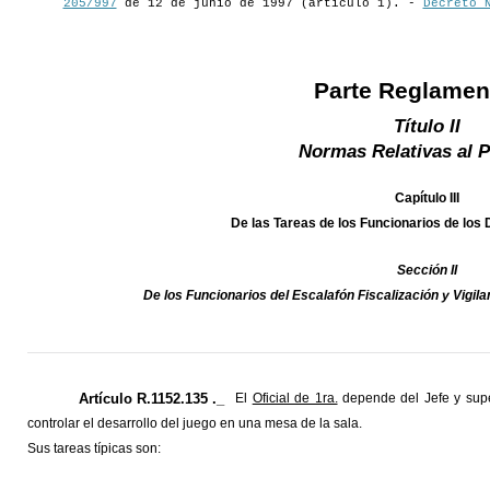
205/997
de 12 de junio de 1997 (artículo 1). -
Decreto 
Parte Reglamen
Título II
Normas Relativas al 
Capítulo III
De las Tareas de los Funcionarios de los
Sección II
De los Funcionarios del Escalafón Fiscalización y Vigil
Artículo R.1152.135 ._
El
Oficial de 1ra.
depende del Jefe y super
controlar el desarrollo del juego en una mesa de la sala.
Sus tareas típicas son: