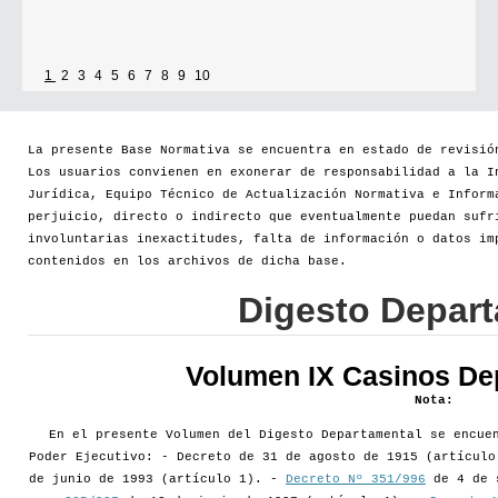
1
2
3
4
5
6
7
8
9
10
La presente Base Normativa se encuentra en estado de revisió
Los usuarios convienen en exonerar de responsabilidad a la I
Jurídica, Equipo Técnico de Actualización Normativa e Inform
perjuicio, directo o indirecto que eventualmente puedan sufr
involuntarias inexactitudes, falta de información o datos im
contenidos en los archivos de dicha base.
Digesto Depar
Volumen IX Casinos De
Nota:
En el presente Volumen del Digesto Departamental se encue
Poder Ejecutivo: - Decreto de 31 de agosto de 1915 (artícul
de junio de 1993 (artículo 1). -
Decreto Nº 351/996
de 4 de 