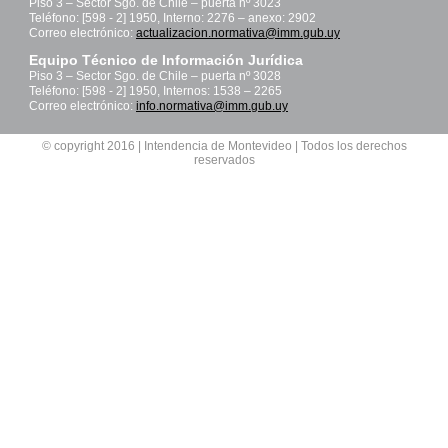
Piso 3 – Sector Sgo. de Chile – puerta nº 3023
Teléfono: [598 - 2] 1950, Interno: 2276 – anexo: 2902
Correo electrónico:
actualizacion.normativa@imm.gub.uy
Equipo Técnico de Información Jurídica
Piso 3 – Sector Sgo. de Chile – puerta nº 3028
Teléfono: [598 - 2] 1950, Internos: 1538 – 2265
Correo electrónico:
info.normativa@imm.gub.uy
© copyright 2016 | Intendencia de Montevideo | Todos los derechos
reservados