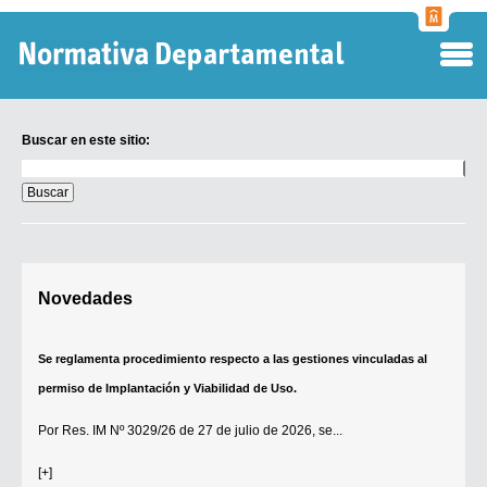
Normati
Departa
Buscar en este sitio:
Buscar
en
este
sitio:
Digesto Departamental
Novedades
TOBEFU
TOTID
Se reglamenta procedimiento respecto a las gestiones vinculadas al
Régimen Punitivo Departamental
permiso de Implantación y Viabilidad de Uso.
Buscar fuentes
Por
Res. IM Nº 3029/26
de 27 de julio de 2026, se...
Contacto
[+]