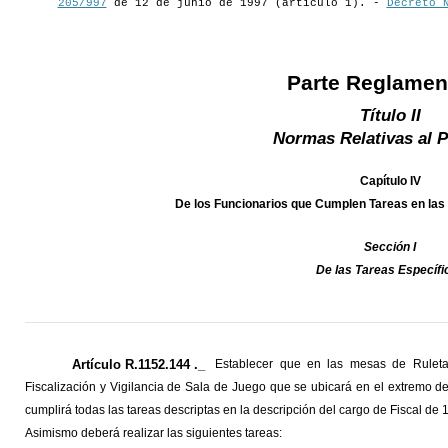
205/997
de 12 de junio de 1997 (artículo 1). -
Decreto 
Parte Reglamen
Título II
Normas Relativas al 
Capítulo IV
De los Funcionarios que Cumplen Tareas en las
Sección I
De las Tareas Específi
Artículo R.1152.144 ._
Establecer que en las mesas de Ruleta
Fiscalización y Vigilancia de Sala de Juego que se ubicará en el extremo de
cumplirá todas las tareas descriptas en la descripción del cargo de Fiscal de 1
Asimismo deberá realizar las siguientes tareas: