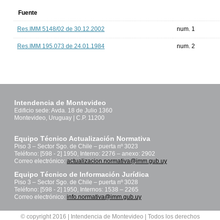
Fuente
Res.IMM 5148/02 de 30.12.2002
num. 1
Res.IMM 195.073 de 24.01.1984
num. 2
Intendencia de Montevideo
Edificio sede: Avda. 18 de Julio 1360
Montevideo, Uruguay | C.P. 11200
Equipo Técnico Actualización Normativa
Piso 3 – Sector Sgo. de Chile – puerta nº 3023
Teléfono: [598 - 2] 1950, Interno: 2276 – anexo: 2902
Correo electrónico:
actualizacion.normativa@imm.gub.uy
Equipo Técnico de Información Jurídica
Piso 3 – Sector Sgo. de Chile – puerta nº 3028
Teléfono: [598 - 2] 1950, Internos: 1538 – 2265
Correo electrónico:
info.normativa@imm.gub.uy
© copyright 2016 | Intendencia de Montevideo | Todos los derechos