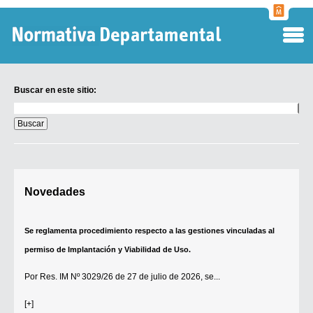
Normati
Departa
Buscar en este sitio:
Buscar
en
este
sitio:
Digesto Departamental
Novedades
TOBEFU
TOTID
Se reglamenta procedimiento respecto a las gestiones vinculadas al
Régimen Punitivo Departamental
permiso de Implantación y Viabilidad de Uso.
Buscar fuentes
Por
Res. IM Nº 3029/26
de 27 de julio de 2026, se...
Contacto
[+]