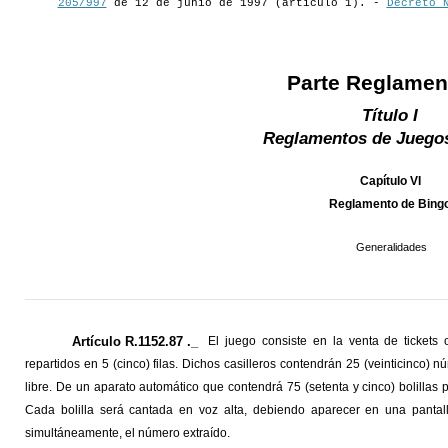
205/997
de 12 de junio de 1997 (artículo 1). -
Decreto 
Parte Reglamen
Título I
Reglamentos de Juegos
Capítulo VI
Reglamento de Bing
Generalidades
Artículo R.1152.87 ._
El juego consiste en la venta de tickets o
repartidos en 5 (cinco) filas. Dichos casilleros contendrán 25 (veinticinco) n
libre. De un aparato automático que contendrá 75 (setenta y cinco) bolilla
Cada bolilla será cantada en voz alta, debiendo aparecer en una pantall
simultáneamente, el número extraído.