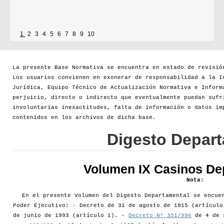
1
2
3
4
5
6
7
8
9
10
La presente Base Normativa se encuentra en estado de revisió
Los usuarios convienen en exonerar de responsabilidad a la I
Jurídica, Equipo Técnico de Actualización Normativa e Inform
perjuicio, directo o indirecto que eventualmente puedan sufr
involuntarias inexactitudes, falta de información o datos im
contenidos en los archivos de dicha base.
Digesto Depar
Volumen IX Casinos De
Nota:
En el presente Volumen del Digesto Departamental se encue
Poder Ejecutivo: - Decreto de 31 de agosto de 1915 (artícul
de junio de 1993 (artículo 1). -
Decreto Nº 351/996
de 4 de 