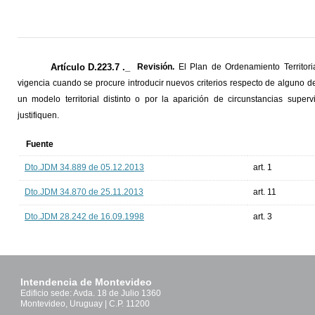
Artículo D.223.7 ._
Revisión.
El Plan de Ordenamiento Territori
vigencia cuando se procure introducir nuevos criterios respecto de alguno d
un modelo territorial distinto o por la aparición de circunstancias superv
justifiquen.
Fuente
Dto.JDM 34.889 de 05.12.2013
art. 1
Dto.JDM 34.870 de 25.11.2013
art. 11
Dto.JDM 28.242 de 16.09.1998
art. 3
Intendencia de Montevideo
Edificio sede: Avda. 18 de Julio 1360
Montevideo, Uruguay | C.P. 11200