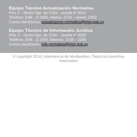
Equipo Técnico Actualización Normativa
Piso 3 – Sector Sgo. de Chile – puerta nº 3023
Teléfono: [598 - 2] 1950, Interno: 2276 – anexo: 2902
Correo electrónico:
actualizacion.normativa@imm.gub.uy
Equipo Técnico de Información Jurídica
Piso 3 – Sector Sgo. de Chile – puerta nº 3028
Teléfono: [598 - 2] 1950, Internos: 1538 – 2265
Correo electrónico:
info.normativa@imm.gub.uy
© copyright 2016 | Intendencia de Montevideo | Todos los derechos
reservados