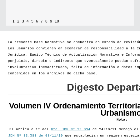
1
2
3
4
5
6
7
8
9
10
La presente Base Normativa se encuentra en estado de revisió
Los usuarios convienen en exonerar de responsabilidad a la I
Jurídica, Equipo Técnico de Actualización Normativa e Inform
perjuicio, directo o indirecto que eventualmente puedan sufr
involuntarias inexactitudes, falta de información o datos im
contenidos en los archivos de dicha base.
Digesto Depar
Volumen IV Ordenamiento Territoria
Urbanismo
Nota:
El artículo 1º del
Dto. JDM Nº 33.934
de 24/10/11 derogó e
JDM Nº 33.583 de 08/11/10
que establecían un régimen especia