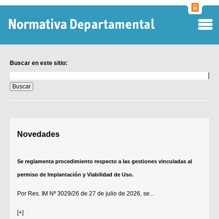
Normati
Departa
Buscar en este sitio:
Buscar
en
este
sitio:
Digesto Departamental
Novedades
TOBEFU
TOTID
Se reglamenta procedimiento respecto a las gestiones vinculadas al
Régimen Punitivo Departamental
permiso de Implantación y Viabilidad de Uso.
Buscar fuentes
Por
Res. IM Nº 3029/26
de 27 de julio de 2026, se...
Contacto
[+]