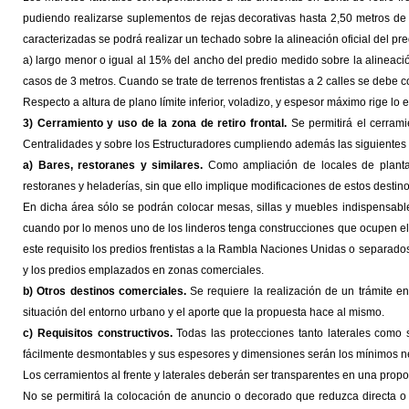
pudiendo realizarse suplementos de rejas decorativas hasta 2,50 metros de 
caracterizadas se podrá realizar un techado sobre la alineación oficial del pr
a) largo menor o igual al 15% del ancho del predio medido sobre la alineaci
casos de 3 metros. Cuando se trate de terrenos frentistas a 2 calles se debe 
Respecto a altura de plano límite inferior, voladizo, y espesor máximo rige lo es
3) Cerramiento y uso de la zona de retiro frontal.
Se permitirá el cerrami
Centralidades y sobre los Estructuradores cumpliendo además las siguientes
a) Bares, restoranes y similares.
Como ampliación de locales de planta b
restoranes y heladerías, sin que ello implique modificaciones de estos destino
En dicha área sólo se podrán colocar mesas, sillas y muebles indispensable
cuando por lo menos uno de los linderos tenga construcciones que ocupen el 
este requisito los predios frentistas a la Rambla Naciones Unidas o separados
y los predios emplazados en zonas comerciales.
b) Otros destinos comerciales.
Se requiere la realización de un trámite en
situación del entorno urbano y el aporte que la propuesta hace al mismo.
c) Requisitos constructivos.
Todas las protecciones tanto laterales como 
fácilmente desmontables y sus espesores y dimensiones serán los mínimos n
Los cerramientos al frente y laterales deberán ser transparentes en una prop
No se permitirá la colocación de anuncio o decorado que reduzca directa o 