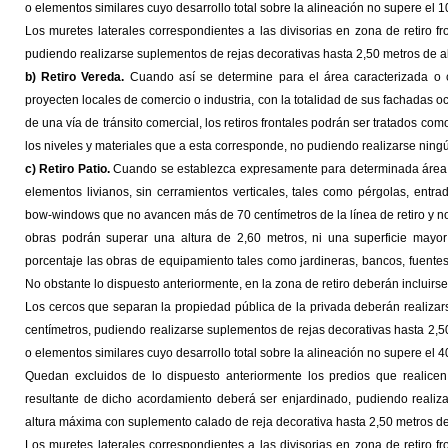
o elementos similares cuyo desarrollo total sobre la alineación no supere el 
Los muretes laterales correspondientes a las divisorias en zona de retiro f
pudiendo realizarse suplementos de rejas decorativas hasta 2,50 metros de al
b) Retiro Vereda.
Cuando así se determine para el área caracterizada o c
proyecten locales de comercio o industria, con la totalidad de sus fachadas o
de una vía de tránsito comercial, los retiros frontales podrán ser tratados co
los niveles y materiales que a esta corresponde, no pudiendo realizarse ningú
c) Retiro Patio.
Cuando se establezca expresamente para determinada área car
elementos livianos, sin cerramientos verticales, tales como pérgolas, entr
bow-windows que no avancen más de 70 centímetros de la línea de retiro y no
obras podrán superar una altura de 2,60 metros, ni una superficie mayo
porcentaje las obras de equipamiento tales como jardineras, bancos, fuentes
No obstante lo dispuesto anteriormente, en la zona de retiro deberán incluirs
Los cercos que separan la propiedad pública de la privada deberán realizars
centímetros, pudiendo realizarse suplementos de rejas decorativas hasta 2,50 
o elementos similares cuyo desarrollo total sobre la alineación no supere el 
Quedan excluidos de lo dispuesto anteriormente los predios que realicen a
resultante de dicho acordamiento deberá ser enjardinado, pudiendo realiza
altura máxima con suplemento calado de reja decorativa hasta 2,50 metros de
Los muretes laterales correspondientes a las divisorias en zona de retiro f