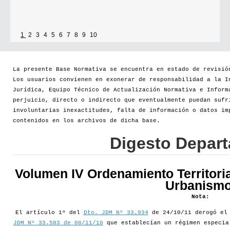
Se establece que estarán exonerados del pago de tasas y sellados los
1
2
3
4
5
6
7
8
9
10
establecimientos que soliciten el reconocimiento como Espacio Cultural
Independiente (ECI)
La presente Base Normativa se encuentra en estado de revisió
Los usuarios convienen en exonerar de responsabilidad a la I
Por...
Jurídica, Equipo Técnico de Actualización Normativa e Inform
perjuicio, directo o indirecto que eventualmente puedan sufr
[+]
involuntarias inexactitudes, falta de información o datos im
contenidos en los archivos de dicha base.
Digesto Depar
Volumen IV Ordenamiento Territoria
Urbanismo
Nota:
El artículo 1º del
Dto. JDM Nº 33.934
de 24/10/11 derogó e
JDM Nº 33.583 de 08/11/10
que establecían un régimen especia