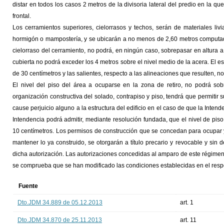
distar en todos los casos 2 metros de la divisoria lateral del predio en la q
frontal.
Los cerramientos superiores, cielorrasos y techos, serán de materiales li
hormigón o mampostería, y se ubicarán a no menos de 2,60 metros computados
cielorraso del cerramiento, no podrá, en ningún caso, sobrepasar en altura a 
cubierta no podrá exceder los 4 metros sobre el nivel medio de la acera. El e
de 30 centímetros y las salientes, respecto a las alineaciones que resulten, 
El nivel del piso del área a ocuparse en la zona de retiro, no podrá so
organización constructiva del solado, contrapiso y piso, tendrá que permitir su
cause perjuicio alguno a la estructura del edificio en el caso de que la Intend
Intendencia podrá admitir, mediante resolución fundada, que el nivel de pis
10 centímetros. Los permisos de construcción que se concedan para ocupar y 
mantener lo ya construido, se otorgarán a título precario y revocable y si
dicha autorización. Las autorizaciones concedidas al amparo de este régime
se comprueba que se han modificado las condiciones establecidas en el resp
Fuente
Dto.JDM 34.889 de 05.12.2013
art. 1
Dto.JDM 34.870 de 25.11.2013
art. 11