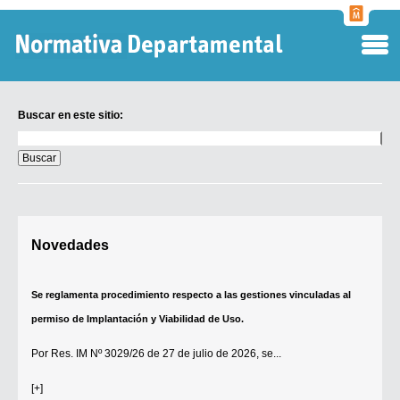
Normati
Departa
Buscar en este sitio:
Buscar
en
este
sitio:
Digesto Departamental
Novedades
TOBEFU
TOTID
Se reglamenta procedimiento respecto a las gestiones vinculadas al
Régimen Punitivo Departamental
permiso de Implantación y Viabilidad de Uso.
Buscar fuentes
Por
Res. IM Nº 3029/26
de 27 de julio de 2026, se...
Contacto
[+]