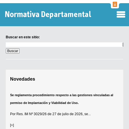
Normati
Departa
Buscar en este sitio:
Buscar
en
este
sitio:
Digesto Departamental
Novedades
TOBEFU
TOTID
Se reglamenta procedimiento respecto a las gestiones vinculadas al
Régimen Punitivo Departamental
permiso de Implantación y Viabilidad de Uso.
Buscar fuentes
Por
Res. IM Nº 3029/26
de 27 de julio de 2026, se...
Contacto
[+]