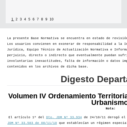
1
2
3
4
5
6
7
8
9
10
La presente Base Normativa se encuentra en estado de revisió
Los usuarios convienen en exonerar de responsabilidad a la I
Jurídica, Equipo Técnico de Actualización Normativa e Inform
perjuicio, directo o indirecto que eventualmente puedan sufr
involuntarias inexactitudes, falta de información o datos im
contenidos en los archivos de dicha base.
Digesto Depar
Volumen IV Ordenamiento Territoria
Urbanismo
Nota:
El artículo 1º del
Dto. JDM Nº 33.934
de 24/10/11 derogó e
JDM Nº 33.583 de 08/11/10
que establecían un régimen especia