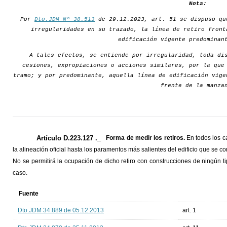
Nota:
Por
Dto.JDM Nº 38.513
de 29.12.2023, art. 51 se dispuso qu
irregularidades en su trazado, la línea de retiro front
edificación vigente predominan
A tales efectos, se entiende por irregularidad, toda di
cesiones, expropiaciones o acciones similares, por la que
tramo; y por predominante, aquella línea de edificación vige
frente de la manza
Artículo D.223.127 ._
Forma de medir los retiros.
En todos los c
la alineación oficial hasta los paramentos más salientes del edificio que se c
No se permitirá la ocupación de dicho retiro con construcciones de ningún t
caso.
Fuente
Dto.JDM 34.889 de 05.12.2013
art. 1