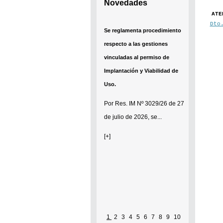
Novedades
ATE
Dto
Se reglamenta procedimiento
respecto a las gestiones
vinculadas al permiso de
Implantación y Viabilidad de
Uso.
Por
Res. IM Nº 3029/26
de 27
de julio de 2026, se...
[+]
1
2
3
4
5
6
7
8
9
10