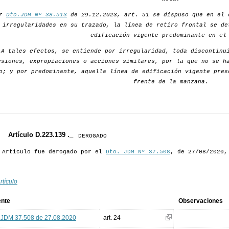
or
Dto.JDM Nº 38.513
de 29.12.2023, art. 51 se dispuso que en el 
irregularidades en su trazado, la línea de retiro frontal se de
edificación vigente predominante en el
A tales efectos, se entiende por irregularidad, toda discontinu
esiones, expropiaciones o acciones similares, por la que no se h
o; y por predominante, aquella línea de edificación vigente pres
frente de la manzana.
Artículo D.223.139 ._
DEROGADO
 Artículo fue derogado por el
Dto. JDM Nº 37.508
, de 27/08/2020,
rtículo
ente
Observaciones
.JDM 37.508 de 27.08.2020
art. 24