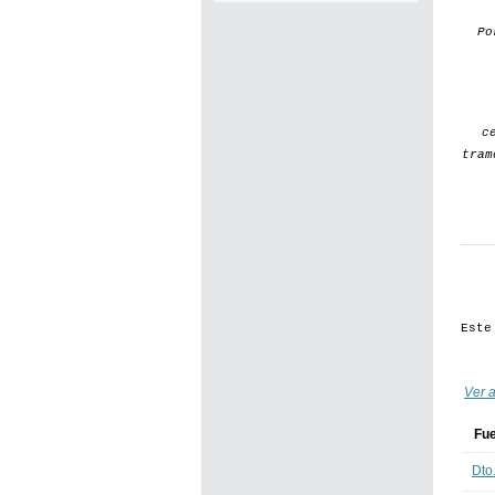
P
c
tram
Este
Ver a
Fu
Dto