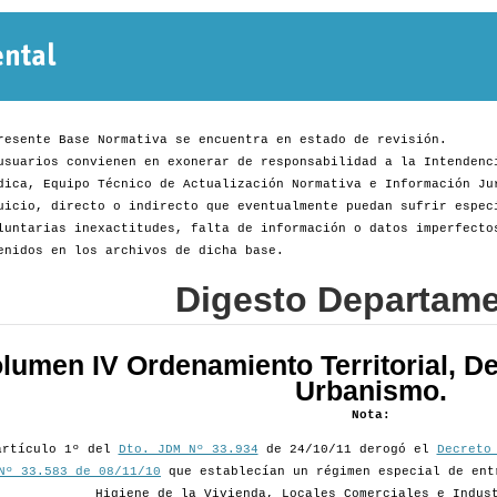
Normativa
Departamental
resente Base Normativa se encuentra en estado de revisión.
usuarios convienen en exonerar de responsabilidad a la Intendenc
dica, Equipo Técnico de Actualización Normativa e Información Ju
uicio, directo o indirecto que eventualmente puedan sufrir espec
luntarias inexactitudes, falta de información o datos imperfecto
enidos en los archivos de dicha base.
Digesto Departame
lumen IV Ordenamiento Territorial, De
Urbanismo.
Nota:
artículo 1º del
Dto. JDM Nº 33.934
de 24/10/11 derogó el
Decreto
Nº 33.583 de 08/11/10
que establecían un régimen especial de ent
Higiene de la Vivienda, Locales Comerciales e Indus