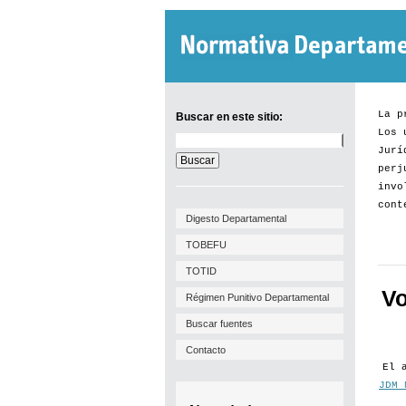
La p
Buscar en este sitio:
Los 
Buscar
Jurí
en
este
perj
sitio:
invo
cont
Digesto Departamental
TOBEFU
TOTID
Vo
Régimen Punitivo Departamental
Buscar fuentes
Contacto
El 
JDM 