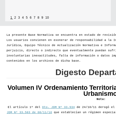
1
2
3
4
5
6
7
8
9
10
La presente Base Normativa se encuentra en estado de revisió
Los usuarios convienen en exonerar de responsabilidad a la I
Jurídica, Equipo Técnico de Actualización Normativa e Inform
perjuicio, directo o indirecto que eventualmente puedan sufr
involuntarias inexactitudes, falta de información o datos im
contenidos en los archivos de dicha base.
Digesto Depar
Volumen IV Ordenamiento Territoria
Urbanismo
Nota:
El artículo 1º del
Dto. JDM Nº 33.934
de 24/10/11 derogó e
JDM Nº 33.583 de 08/11/10
que establecían un régimen especia