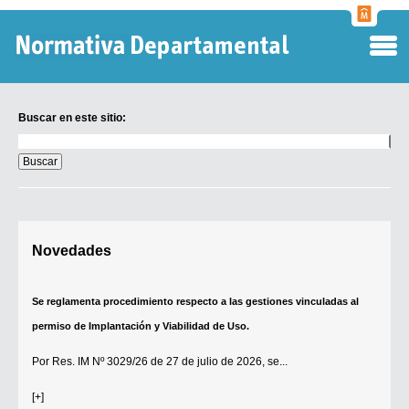
Normati
Departa
Buscar en este sitio:
Buscar
en
este
sitio:
Digesto Departamental
Novedades
TOBEFU
TOTID
Se reglamenta procedimiento respecto a las gestiones vinculadas al
Régimen Punitivo Departamental
permiso de Implantación y Viabilidad de Uso.
Buscar fuentes
Por
Res. IM Nº 3029/26
de 27 de julio de 2026, se...
Contacto
[+]