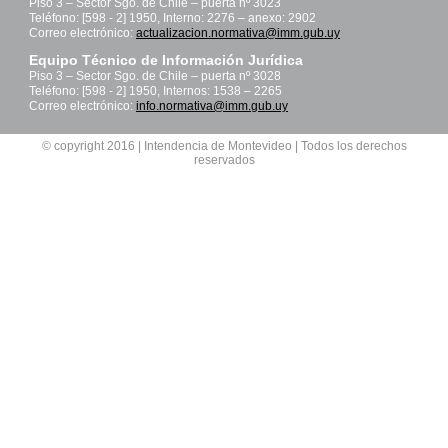
Piso 3 – Sector Sgo. de Chile – puerta nº 3023
Teléfono: [598 - 2] 1950, Interno: 2276 – anexo: 2902
Correo electrónico:
actualizacion.normativa@imm.gub.uy
Equipo Técnico de Información Jurídica
Piso 3 – Sector Sgo. de Chile – puerta nº 3028
Teléfono: [598 - 2] 1950, Internos: 1538 – 2265
Correo electrónico:
info.normativa@imm.gub.uy
© copyright 2016 | Intendencia de Montevideo | Todos los derechos
reservados