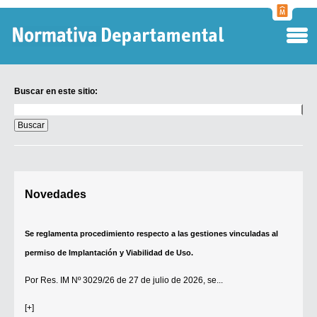
Normati
Departa
Buscar en este sitio:
Buscar
en
este
sitio:
Digesto Departamental
Novedades
TOBEFU
TOTID
Se reglamenta procedimiento respecto a las gestiones vinculadas al
Régimen Punitivo Departamental
permiso de Implantación y Viabilidad de Uso.
Buscar fuentes
Por
Res. IM Nº 3029/26
de 27 de julio de 2026, se...
Contacto
[+]