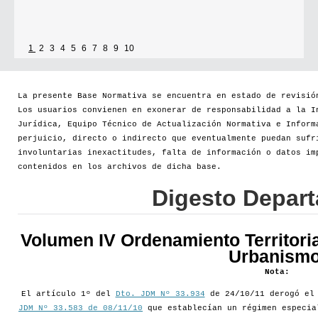
1
2
3
4
5
6
7
8
9
10
La presente Base Normativa se encuentra en estado de revisió
Los usuarios convienen en exonerar de responsabilidad a la I
Jurídica, Equipo Técnico de Actualización Normativa e Inform
perjuicio, directo o indirecto que eventualmente puedan sufr
involuntarias inexactitudes, falta de información o datos im
contenidos en los archivos de dicha base.
Digesto Depar
Volumen IV Ordenamiento Territoria
Urbanismo
Nota:
El artículo 1º del
Dto. JDM Nº 33.934
de 24/10/11 derogó e
JDM Nº 33.583 de 08/11/10
que establecían un régimen especia