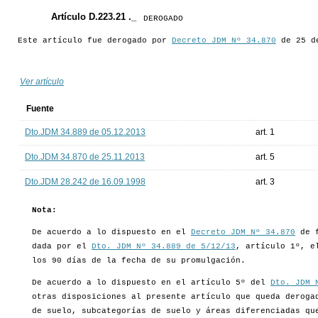
Artículo D.223.21 ._
DEROGADO
Este artículo fue derogado por
Decreto JDM Nº 34.870
de 25 de
Ver artículo
Fuente
Dto.JDM 34.889 de 05.12.2013
art. 1
Dto.JDM 34.870 de 25.11.2013
art. 5
Dto.JDM 28.242 de 16.09.1998
art. 3
Nota:
De acuerdo a lo dispuesto en el
Decreto JDM Nº 34.870
de f
dada por el
Dto. JDM Nº 34.889 de 5/12/13
, artículo 1º, 
los 90 días de la fecha de su promulgación.
De acuerdo a lo dispuesto en el artículo 5º del
Dto. JDM 
otras disposiciones al presente artículo que queda deroga
de suelo, subcategorías de suelo y áreas diferenciadas qu