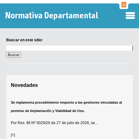
Normati
Departa
Buscar en este sitio:
Buscar
en
este
sitio:
Digesto Departamental
Novedades
TOBEFU
TOTID
Se reglamenta procedimiento respecto a las gestiones vinculadas al
Régimen Punitivo Departamental
permiso de Implantación y Viabilidad de Uso.
Buscar fuentes
Por
Res. IM Nº 3029/26
de 27 de julio de 2026, se...
Contacto
[+]