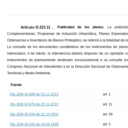
Artículo D.223.11 ._
Publicidad de los planes.
La publicida
Complementarias, Programas de Actuación Urbanística, Planes Especiales,
Ordenanzas e Inventarios de Bienes Protegidos, se referirá a la totalidad de 
La consulta de los documentos constitutivos de los instrumentos de plan
interesados. A tal efecto, la Intendencia deberá disponer de un ejemplar 
instrumentos de planeamiento destinado exclusivamente a su consulta en 
Congreso Nacional de Intendentes y en la Dirección Nacional de Ordenamient
Territorial y Medio Ambiente.
Fuente
Dto.JDM 34.889 de 05.12.2013
art. 1
Dto.JDM 34.870 de 25.11.2013
art. 11
Dto.JDM 30.094 de 22.10.2002
art. 39
Dto.JDM 28.242 de 16.09.1998
art. 3