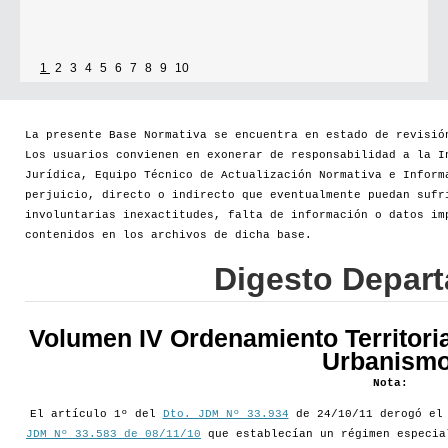
1
2
3
4
5
6
7
8
9
10
La presente Base Normativa se encuentra en estado de revisió
Los usuarios convienen en exonerar de responsabilidad a la I
Jurídica, Equipo Técnico de Actualización Normativa e Inform
perjuicio, directo o indirecto que eventualmente puedan sufr
involuntarias inexactitudes, falta de información o datos im
contenidos en los archivos de dicha base.
Digesto Depar
Volumen IV Ordenamiento Territoria
Urbanismo
Nota:
El artículo 1º del
Dto. JDM Nº 33.934
de 24/10/11 derogó e
JDM Nº 33.583 de 08/11/10
que establecían un régimen especia