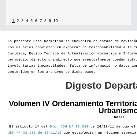
1
2
3
4
5
6
7
8
9
10
La presente Base Normativa se encuentra en estado de revisió
Los usuarios convienen en exonerar de responsabilidad a la I
Jurídica, Equipo Técnico de Actualización Normativa e Inform
perjuicio, directo o indirecto que eventualmente puedan sufr
involuntarias inexactitudes, falta de información o datos im
contenidos en los archivos de dicha base.
Digesto Depar
Volumen IV Ordenamiento Territoria
Urbanismo
Nota:
El artículo 1º del
Dto. JDM Nº 33.934
de 24/10/11 derogó e
JDM Nº 33.583 de 08/11/10
que establecían un régimen especia