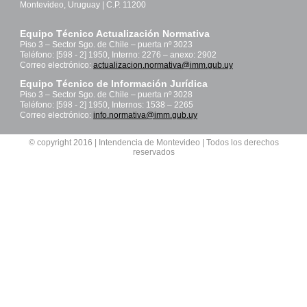
Montevideo, Uruguay | C.P. 11200
Equipo Técnico Actualización Normativa
Piso 3 – Sector Sgo. de Chile – puerta nº 3023
Teléfono: [598 - 2] 1950, Interno: 2276 – anexo: 2902
Correo electrónico:
actualizacion.normativa@imm.gub.uy
Equipo Técnico de Información Jurídica
Piso 3 – Sector Sgo. de Chile – puerta nº 3028
Teléfono: [598 - 2] 1950, Internos: 1538 – 2265
Correo electrónico:
info.normativa@imm.gub.uy
© copyright 2016 | Intendencia de Montevideo | Todos los derechos
reservados