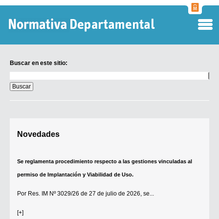
Normati
Departa
Buscar en este sitio:
Buscar
en
este
sitio:
Digesto Departamental
Novedades
TOBEFU
TOTID
Se reglamenta procedimiento respecto a las gestiones vinculadas al
Régimen Punitivo Departamental
permiso de Implantación y Viabilidad de Uso.
Buscar fuentes
Por
Res. IM Nº 3029/26
de 27 de julio de 2026, se...
Contacto
[+]