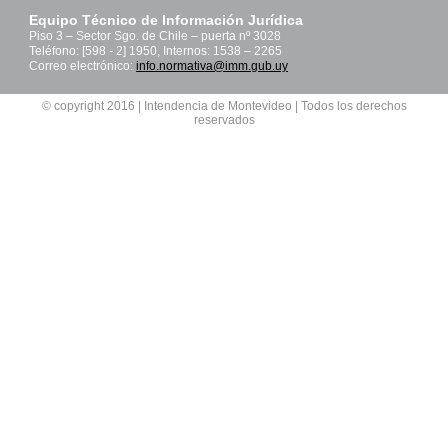
Equipo Técnico de Información Jurídica
Piso 3 – Sector Sgo. de Chile – puerta nº 3028
Teléfono: [598 - 2] 1950, Internos: 1538 – 2265
Correo electrónico:
info.normativa@imm.gub.uy
© copyright 2016 | Intendencia de Montevideo | Todos los derechos
reservados