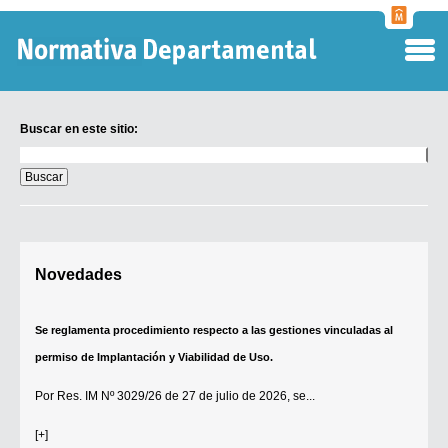
Normati
Departa
Buscar en este sitio:
Buscar
en
este
sitio:
Digesto Departamental
Novedades
TOBEFU
TOTID
Se reglamenta procedimiento respecto a las gestiones vinculadas al
Régimen Punitivo Departamental
permiso de Implantación y Viabilidad de Uso.
Buscar fuentes
Por
Res. IM Nº 3029/26
de 27 de julio de 2026, se...
Contacto
[+]