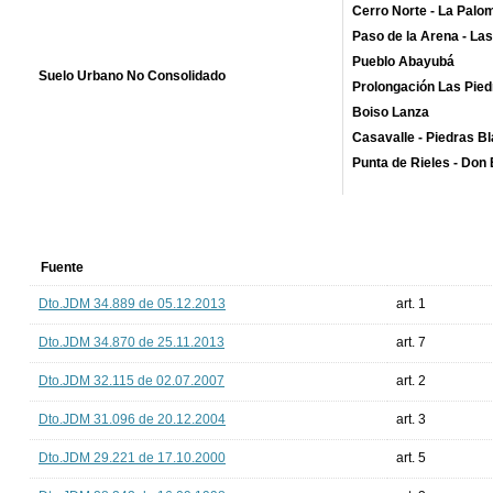
Cerro Norte - La Palo
Paso de la Arena - Las
Pueblo Abayubá
Suelo Urbano No Consolidado
Prolongación Las Pied
Boiso
Lanza
Casavalle
- Piedras Bl
Punta de Rieles - Don 
Fuente
Dto.JDM 34.889 de 05.12.2013
art. 1
Dto.JDM 34.870 de 25.11.2013
art. 7
Dto.JDM 32.115 de 02.07.2007
art. 2
Dto.JDM 31.096 de 20.12.2004
art. 3
Dto.JDM 29.221 de 17.10.2000
art. 5