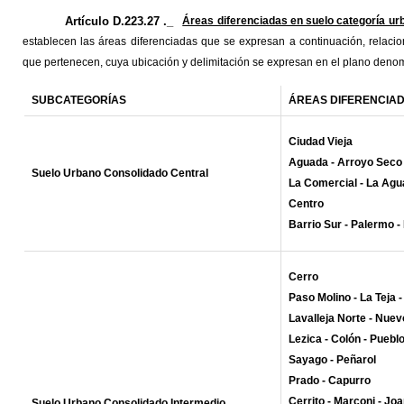
Artículo D.223.27 ._
Áreas diferenciadas en suelo categoría u
establecen las áreas diferenciadas que se expresan a continuación, relaci
que pertenecen, cuya ubicación y delimitación se expresan en el plano deno
SUBCATEGORÍAS
ÁREAS DIFERENCIA
Ciudad Vieja
Aguada - Arroyo Seco
Suelo Urbano Consolidado Central
La Comercial - La Agu
Centro
Barrio Sur - Palermo 
Cerro
Paso Molino - La Teja 
Lavalleja Norte - Nuev
Lezica
- Colón - Pueblo
Sayago - Peñarol
Prado - Capurro
Cerrito - Marconi - Jo
Suelo Urbano Consolidado Intermedio