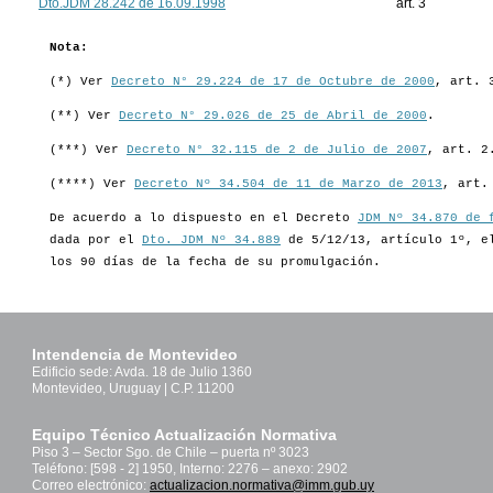
Dto.JDM 28.242 de 16.09.1998
art. 3
Nota:
(*) Ver
Decreto N° 29.224 de 17 de Octubre de 2000
, art. 
(**) Ver
Decreto N° 29.026 de 25 de Abril de 2000
.
(***) Ver
Decreto N° 32.115 de 2 de Julio de 2007
, art. 2
(****) Ver
Decreto Nº 34.504 de 11 de Marzo de 2013
, art.
De acuerdo a lo dispuesto en el Decreto
JDM Nº 34.870 de 
dada por el
Dto. JDM Nº 34.889
de 5/12/13, artículo 1º, 
los 90 días de la fecha de su promulgación.
Intendencia de Montevideo
Edificio sede: Avda. 18 de Julio 1360
Montevideo, Uruguay | C.P. 11200
Equipo Técnico Actualización Normativa
Piso 3 – Sector Sgo. de Chile – puerta nº 3023
Teléfono: [598 - 2] 1950, Interno: 2276 – anexo: 2902
Correo electrónico:
actualizacion.normativa@imm.gub.uy