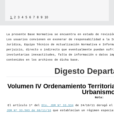
1
2
3
4
5
6
7
8
9
10
Se establece que estarán exonerados del pago de tasas y sellados los
establecimientos que soliciten el reconocimiento como Espacio Cultural
Independiente (ECI)
La presente Base Normativa se encuentra en estado de revisió
Los usuarios convienen en exonerar de responsabilidad a la I
Por...
Jurídica, Equipo Técnico de Actualización Normativa e Inform
perjuicio, directo o indirecto que eventualmente puedan sufr
[+]
involuntarias inexactitudes, falta de información o datos im
contenidos en los archivos de dicha base.
Digesto Depar
Volumen IV Ordenamiento Territoria
Urbanismo
Nota:
El artículo 1º del
Dto. JDM Nº 33.934
de 24/10/11 derogó e
JDM Nº 33.583 de 08/11/10
que establecían un régimen especia