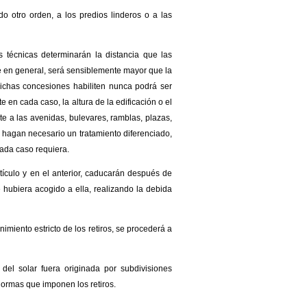
do otro orden, a los predios linderos o a las
as técnicas determinarán la distancia que las
e en general, será sensiblemente mayor que la
 dichas concesiones habiliten nunca podrá ser
 en cada caso, la altura de la edificación o el
te a las avenidas, bulevares, ramblas, plazas,
a hagan necesario un tratamiento diferenciado,
cada caso requiera.
tículo y en el anterior, caducarán después de
e hubiera acogido a ella, realizando la debida
nimiento estricto de los retiros, se procederá a
del solar fuera originada por subdivisiones
normas que imponen los retiros.