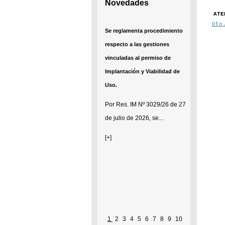
Novedades
ATE
Dto
Se reglamenta procedimiento
respecto a las gestiones
vinculadas al permiso de
Implantación y Viabilidad de
Uso.
Por
Res. IM Nº 3029/26
de 27
de julio de 2026, se...
[+]
1
2
3
4
5
6
7
8
9
10