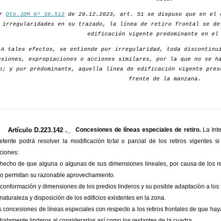
or
Dto.JDM Nº 38.513
de 29.12.2023, art. 51 se dispuso que en el 
irregularidades en su trazado, la línea de retiro frontal se de
edificación vigente predominante en el
A tales efectos, se entiende por irregularidad, toda discontinu
esiones, expropiaciones o acciones similares, por la que no se h
o; y por predominante, aquella línea de edificación vigente pres
frente de la manzana.
Artículo D.223.142 ._
Concesiones de líneas especiales de retiro.
La Inte
tente podrá resolver la modificación total o parcial de los retiros vigentes 
ciones:
 hecho de que alguna o algunas de sus dimensiones lineales, por causa de los r
o permitan su razonable aprovechamiento.
 conformación y dimensiones de los predios linderos y su posible adaptación a los r
 naturaleza y disposición de los edificios existentes en la zona.
s concesiones de líneas especiales con respecto a los retiros frontales de que hay
iatamente linderos al considerarlos así como los restantes de la cuadra.