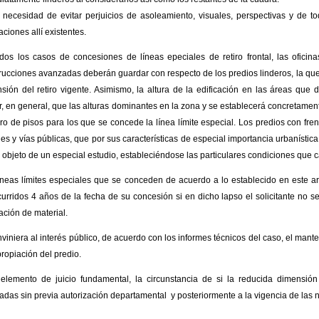
 necesidad de evitar perjuicios de asoleamiento, visuales, perspectivas y de to
aciones allí existentes.
dos los casos de concesiones de líneas epeciales de retiro frontal, las oficin
rucciones avanzadas deberán guardar con respecto de los predios linderos, la qu
sión del retiro vigente. Asimismo, la altura de la edificación en las áreas que
, en general, que las alturas dominantes en la zona y se establecerá concretamente
o de pisos para los que se concede la línea límite especial. Los predios con fren
es y vías públicas, que por sus características de especial importancia urbanístic
 objeto de un especial estudio, estableciéndose las particulares condiciones que 
íneas límites especiales que se conceden de acuerdo a lo establecido en este ar
curridos 4 años de la fecha de su concesión si en dicho lapso el solicitante no s
cación de material.
nviniera al interés público, de acuerdo con los informes técnicos del caso, el mante
propiación del predio.
elemento de juicio fundamental, la circunstancia de si la reducida dimensión 
zadas sin previa autorización departamental y posteriormente a la vigencia de las 