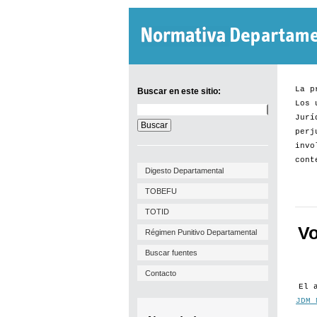
La p
Buscar en este sitio:
Los 
Buscar
Jurí
en
este
perj
sitio:
invo
cont
Digesto Departamental
TOBEFU
TOTID
Vo
Régimen Punitivo Departamental
Buscar fuentes
Contacto
El 
JDM 