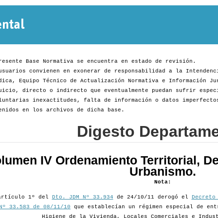
Normativa
Departamental
resente Base Normativa se encuentra en estado de revisión.
usuarios convienen en exonerar de responsabilidad a la Intendenc
dica, Equipo Técnico de Actualización Normativa e Información Ju
uicio, directo o indirecto que eventualmente puedan sufrir espec
luntarias inexactitudes, falta de información o datos imperfecto
enidos en los archivos de dicha base.
Digesto Departame
lumen IV Ordenamiento Territorial, De
Urbanismo.
Nota:
artículo 1º del
Dto. JDM Nº 33.934
de 24/10/11 derogó el
Decreto
Nº 33.583 de 08/11/10
que establecían un régimen especial de ent
Higiene de la Vivienda, Locales Comerciales e Indus