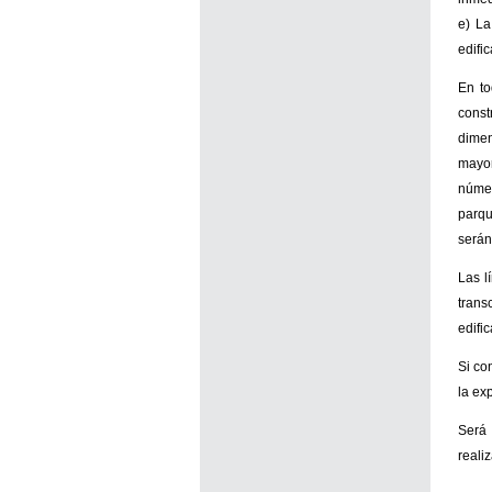
e) La
edific
En to
const
dimen
mayor
númer
parqu
serán
Las l
trans
edifi
Si co
la ex
Será 
reali