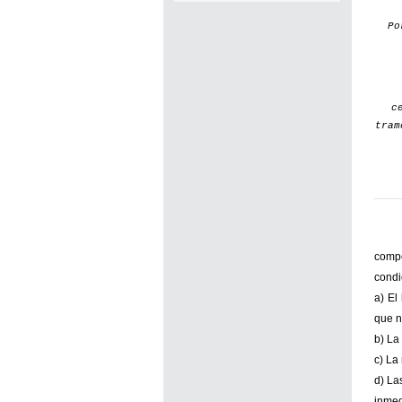
P
c
tram
compe
condi
a) El
que n
b) La
c) La
d) La
inmed