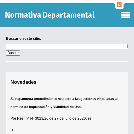
Normati
Departa
Buscar en este sitio:
Buscar
en
este
sitio:
Digesto Departamental
Novedades
TOBEFU
TOTID
Se reglamenta procedimiento respecto a las gestiones vinculadas al
Régimen Punitivo Departamental
permiso de Implantación y Viabilidad de Uso.
Buscar fuentes
Por
Res. IM Nº 3029/26
de 27 de julio de 2026, se...
Contacto
[+]