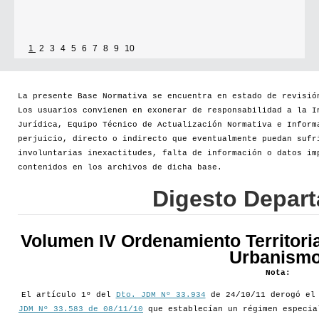
1
2
3
4
5
6
7
8
9
10
La presente Base Normativa se encuentra en estado de revisió
Los usuarios convienen en exonerar de responsabilidad a la I
Jurídica, Equipo Técnico de Actualización Normativa e Inform
perjuicio, directo o indirecto que eventualmente puedan sufr
involuntarias inexactitudes, falta de información o datos im
contenidos en los archivos de dicha base.
Digesto Depar
Volumen IV Ordenamiento Territoria
Urbanismo
Nota:
El artículo 1º del
Dto. JDM Nº 33.934
de 24/10/11 derogó e
JDM Nº 33.583 de 08/11/10
que establecían un régimen especia