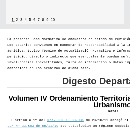
1
2
3
4
5
6
7
8
9
10
La presente Base Normativa se encuentra en estado de revisió
Los usuarios convienen en exonerar de responsabilidad a la I
Jurídica, Equipo Técnico de Actualización Normativa e Inform
perjuicio, directo o indirecto que eventualmente puedan sufr
involuntarias inexactitudes, falta de información o datos im
contenidos en los archivos de dicha base.
Digesto Depar
Volumen IV Ordenamiento Territoria
Urbanismo
Nota:
El artículo 1º del
Dto. JDM Nº 33.934
de 24/10/11 derogó e
JDM Nº 33.583 de 08/11/10
que establecían un régimen especia