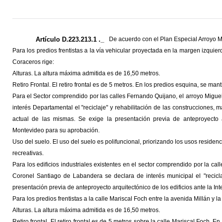
Artículo D.223.213.1 ._
De acuerdo con el Plan Especial Arroyo M
Para los predios frentistas a la vía vehicular proyectada en la margen izquier
Coraceros rige:
Alturas. La altura máxima admitida es de 16,50 metros.
Retiro Frontal. El retiro frontal es de 5 metros. En los predios esquina, se manti
Para el Sector comprendido por las calles Fernando Quijano, el arroyo Miguele
interés Departamental el "reciclaje" y rehabilitación de las construcciones, m
actual de las mismas. Se exige la presentación previa de anteproyecto a
Montevideo para su aprobación.
Uso del suelo. El uso del suelo es polifuncional, priorizando los usos residenc
recreativas.
Para los edificios industriales existentes en el sector comprendido por la call
Coronel Santiago de Labandera se declara de interés municipal el "reciclaj
presentación previa de anteproyecto arquitectónico de los edificios ante la 
Para los predios frentistas a la calle Mariscal Foch entre la avenida Millán y la
Alturas. La altura máxima admitida es de 16,50 metros.
Retiro frontal. El retiro frontal es de 5 metros sobre la calle Mariscal Foch. En