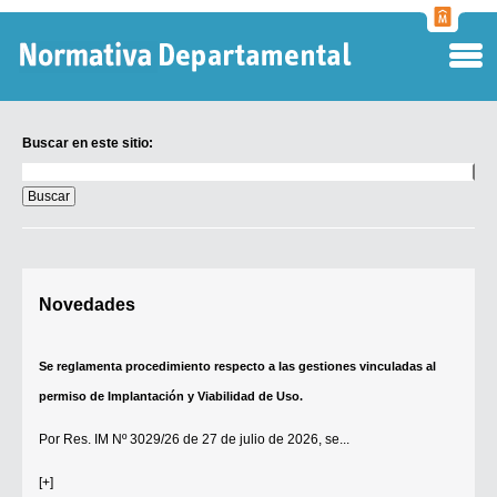
Normati
Departa
Buscar en este sitio:
Buscar
en
este
sitio:
Digesto Departamental
Novedades
TOBEFU
TOTID
Se reglamenta procedimiento respecto a las gestiones vinculadas al
Régimen Punitivo Departamental
permiso de Implantación y Viabilidad de Uso.
Buscar fuentes
Por
Res. IM Nº 3029/26
de 27 de julio de 2026, se...
Contacto
[+]