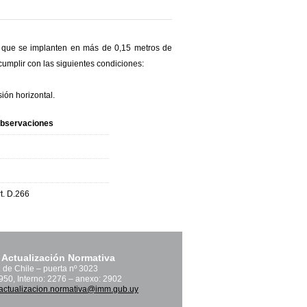
l que se implanten en más de 0,15 metros de
umplir con las siguientes condiciones:
ión horizontal.
bservaciones
rt. D.266
 Actualización Normativa
. de Chile – puerta nº 3023
1950, Interno: 2276 – anexo: 2902
actualizacion.normativa@imm.gub.uy