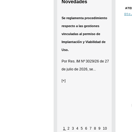
Novedades
ATE
Dto
Se reglamenta procedimiento
respecto a las gestiones
vinculadas al permiso de
Implantación y Viabilidad de
Uso.
Por
Res. IM Nº 3029/26
de 27
de julio de 2026, se...
[+]
1
2
3
4
5
6
7
8
9
10