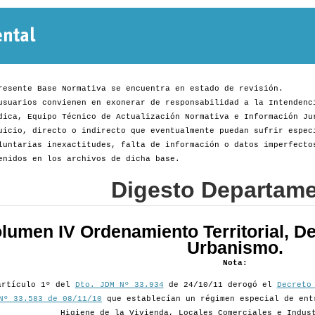
Normativa
Departamental
resente Base Normativa se encuentra en estado de revisión.
usuarios convienen en exonerar de responsabilidad a la Intendenc
dica, Equipo Técnico de Actualización Normativa e Información Ju
uicio, directo o indirecto que eventualmente puedan sufrir espec
luntarias inexactitudes, falta de información o datos imperfecto
enidos en los archivos de dicha base.
Digesto Departame
lumen IV Ordenamiento Territorial, De
Urbanismo.
Nota:
artículo 1º del
Dto. JDM Nº 33.934
de 24/10/11 derogó el
Decreto
Nº 33.583 de 08/11/10
que establecían un régimen especial de ent
Higiene de la Vivienda, Locales Comerciales e Indus