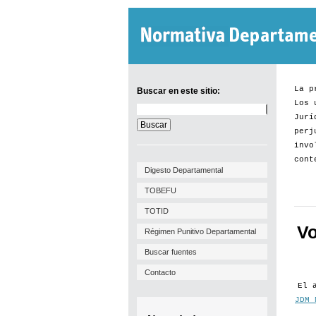
La p
Buscar en este sitio:
Los 
Buscar
Jurí
en
este
perj
sitio:
invo
cont
Digesto Departamental
TOBEFU
TOTID
Vo
Régimen Punitivo Departamental
Buscar fuentes
Contacto
El 
JDM 