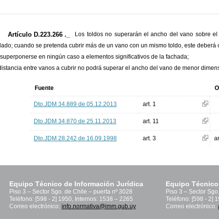
Artículo D.223.266 ._
Los toldos no superarán el ancho del vano sobre e
lado; cuando se pretenda cubrir más de un vano con un mismo toldo, este deberá c
 superponerse en ningún caso a elementos significativos de la fachada;
 distancia entre vanos a cubrir no podrá superar el ancho del vano de menor dimens
Fuente
O
Dto.JDM 34.889 de 05.12.2013
art. 1
Dto.JDM 34.870 de 25.11.2013
art. 11
Dto.JDM 28.242 de 16.09.1998
art. 3
a
Equipo Técnico de Información Jurídica
Equipo Técnico
Piso 3 – Sector Sgo. de Chile – puerta nº 3028
Piso 3 – Sector Sgo
Teléfono: [598 - 2] 1950, Internos: 1538 – 2265
Teléfono: [598 - 2] 
Correo electrónico:
info.normativa@imm.gub.uy
Correo electrónico: