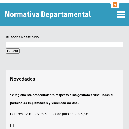
Normati
Departa
Buscar en este sitio:
Buscar
en
este
sitio:
Digesto Departamental
Novedades
TOBEFU
TOTID
Se reglamenta procedimiento respecto a las gestiones vinculadas al
Régimen Punitivo Departamental
permiso de Implantación y Viabilidad de Uso.
Buscar fuentes
Por
Res. IM Nº 3029/26
de 27 de julio de 2026, se...
Contacto
[+]