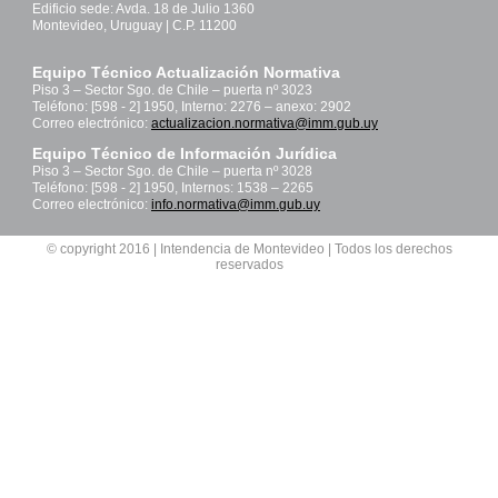
Edificio sede: Avda. 18 de Julio 1360
Montevideo, Uruguay | C.P. 11200
Equipo Técnico Actualización Normativa
Piso 3 – Sector Sgo. de Chile – puerta nº 3023
Teléfono: [598 - 2] 1950, Interno: 2276 – anexo: 2902
Correo electrónico:
actualizacion.normativa@imm.gub.uy
Equipo Técnico de Información Jurídica
Piso 3 – Sector Sgo. de Chile – puerta nº 3028
Teléfono: [598 - 2] 1950, Internos: 1538 – 2265
Correo electrónico:
info.normativa@imm.gub.uy
© copyright 2016 | Intendencia de Montevideo | Todos los derechos
reservados