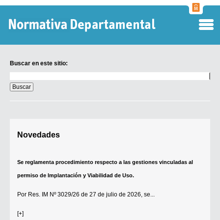
Normati
Departa
Buscar en este sitio:
Buscar
en
este
sitio:
Digesto Departamental
Novedades
TOBEFU
TOTID
Se reglamenta procedimiento respecto a las gestiones vinculadas al
Régimen Punitivo Departamental
permiso de Implantación y Viabilidad de Uso.
Buscar fuentes
Por
Res. IM Nº 3029/26
de 27 de julio de 2026, se...
Contacto
[+]