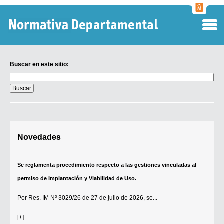
Normati
Departa
Buscar en este sitio:
Buscar
en
este
sitio:
Digesto Departamental
Novedades
TOBEFU
TOTID
Se reglamenta procedimiento respecto a las gestiones vinculadas al
Régimen Punitivo Departamental
permiso de Implantación y Viabilidad de Uso.
Buscar fuentes
Por
Res. IM Nº 3029/26
de 27 de julio de 2026, se...
Contacto
[+]