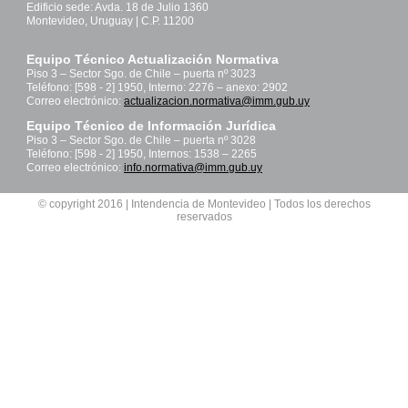
Edificio sede: Avda. 18 de Julio 1360
Montevideo, Uruguay | C.P. 11200
Equipo Técnico Actualización Normativa
Piso 3 – Sector Sgo. de Chile – puerta nº 3023
Teléfono: [598 - 2] 1950, Interno: 2276 – anexo: 2902
Correo electrónico:
actualizacion.normativa@imm.gub.uy
Equipo Técnico de Información Jurídica
Piso 3 – Sector Sgo. de Chile – puerta nº 3028
Teléfono: [598 - 2] 1950, Internos: 1538 – 2265
Correo electrónico:
info.normativa@imm.gub.uy
© copyright 2016 | Intendencia de Montevideo | Todos los derechos
reservados