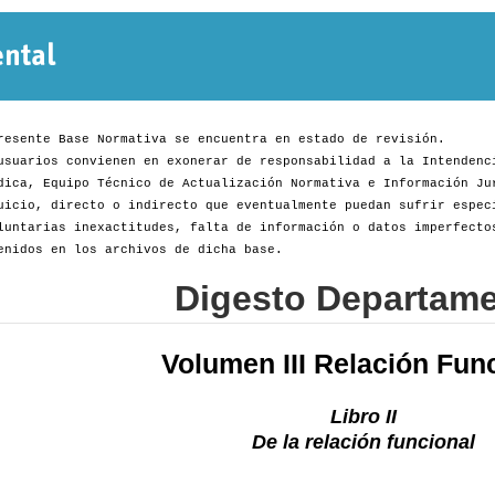
Normativa
Departamental
resente Base Normativa se encuentra en estado de revisión.
usuarios convienen en exonerar de responsabilidad a la Intendenc
dica, Equipo Técnico de Actualización Normativa e Información Ju
uicio, directo o indirecto que eventualmente puedan sufrir espec
luntarias inexactitudes, falta de información o datos imperfecto
enidos en los archivos de dicha base.
Digesto Departame
Volumen III Relación Fun
Libro II
De la relación funcional