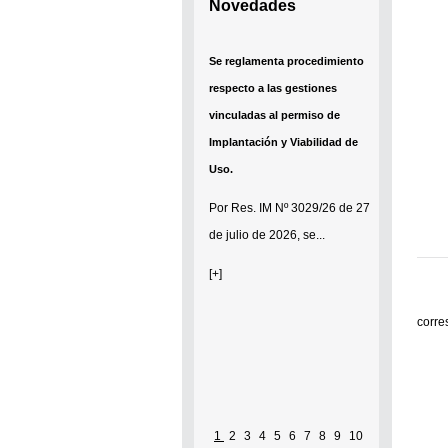
Novedades
Se reglamenta procedimiento
respecto a las gestiones
vinculadas al permiso de
Implantación y Viabilidad de
Uso.
Por
Res. IM Nº 3029/26
de 27
de julio de 2026, se...
[+]
corre
1
2
3
4
5
6
7
8
9
10