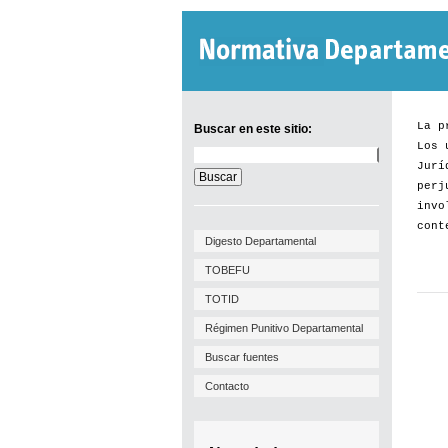
La p
Buscar en este sitio:
Los 
Buscar
Jurí
en
este
perj
sitio:
invo
cont
Digesto Departamental
TOBEFU
TOTID
Régimen Punitivo Departamental
Buscar fuentes
Contacto