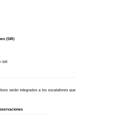
es (SIR)
n SIR
ivos serán integrados a los escalafones que
bservaciones