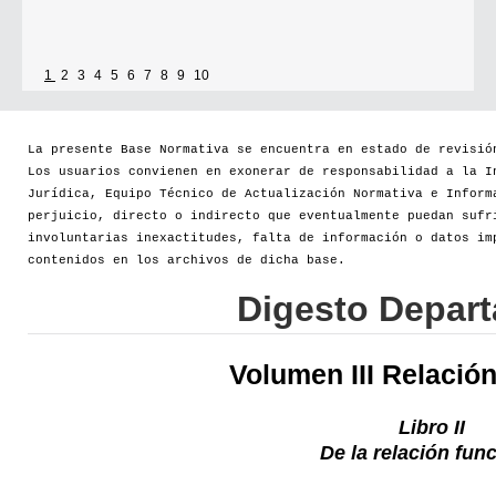
1
2
3
4
5
6
7
8
9
10
La presente Base Normativa se encuentra en estado de revisió
Los usuarios convienen en exonerar de responsabilidad a la I
Jurídica, Equipo Técnico de Actualización Normativa e Inform
perjuicio, directo o indirecto que eventualmente puedan sufr
involuntarias inexactitudes, falta de información o datos im
contenidos en los archivos de dicha base.
Digesto Depar
Volumen III Relació
Libro II
De la relación fun