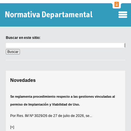
Normati
Departa
Buscar en este sitio:
Buscar
en
este
sitio:
Digesto Departamental
Novedades
TOBEFU
TOTID
Se reglamenta procedimiento respecto a las gestiones vinculadas al
Régimen Punitivo Departamental
permiso de Implantación y Viabilidad de Uso.
Buscar fuentes
Por
Res. IM Nº 3029/26
de 27 de julio de 2026, se...
Contacto
[+]