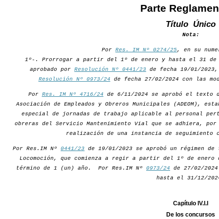
Parte Reglamen
Título Único
Nota:
Por
Res. IM Nº 0274/25
, en su nume
1º-. Prorrogar a partir del 1º de enero y hasta el 31 de
aprobado por
Resolución Nº 0441/23
de fecha 19/01/2023,
Resolución Nº 0973/24
de fecha 27/02/2024 con las mod
Por
Res. IM Nº 4716/24
de 6/11/2024 se aprobó el texto d
Asociación de Empleados y Obreros Municipales (ADEOM), esta
especial de jornadas de trabajo aplicable al personal per
obreras del Servicio Mantenimiento Vial que se adhiera, por
realización de una instancia de seguimiento 
Por Res.IM Nº
0441/23
de 19/01/2023 se aprobó un régimen de 
Locomoción, que comienza a regir a partir del 1º de enero 
término de 1 (un) año. Por Res.IM Nº
0973/24
de 27/02/2024 
hasta el 31/12/202
Capítulo IV.I.I
De los concursos