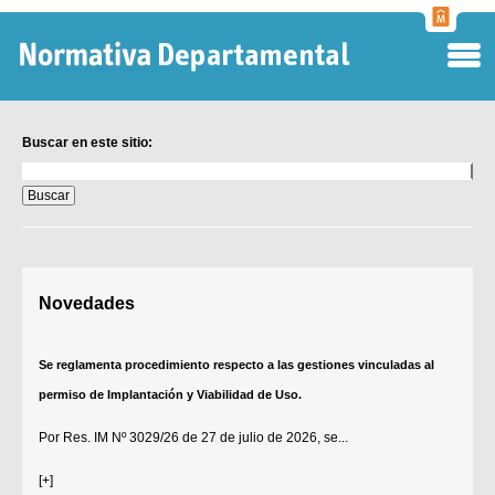
Normati
Departa
Buscar en este sitio:
Buscar
en
este
sitio:
Digesto Departamental
Novedades
TOBEFU
TOTID
Se reglamenta procedimiento respecto a las gestiones vinculadas al
Régimen Punitivo Departamental
permiso de Implantación y Viabilidad de Uso.
Buscar fuentes
Por
Res. IM Nº 3029/26
de 27 de julio de 2026, se...
Contacto
[+]