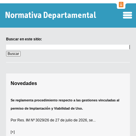
Normati
Departa
Buscar en este sitio:
Buscar
en
este
sitio:
Digesto Departamental
Novedades
TOBEFU
TOTID
Se reglamenta procedimiento respecto a las gestiones vinculadas al
Régimen Punitivo Departamental
permiso de Implantación y Viabilidad de Uso.
Buscar fuentes
Por
Res. IM Nº 3029/26
de 27 de julio de 2026, se...
Contacto
[+]