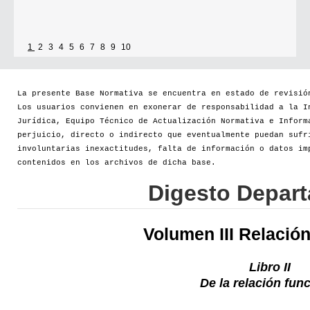
1
2
3
4
5
6
7
8
9
10
La presente Base Normativa se encuentra en estado de revisió
Los usuarios convienen en exonerar de responsabilidad a la I
Jurídica, Equipo Técnico de Actualización Normativa e Inform
perjuicio, directo o indirecto que eventualmente puedan sufr
involuntarias inexactitudes, falta de información o datos im
contenidos en los archivos de dicha base.
Digesto Depar
Volumen III Relació
Libro II
De la relación fun