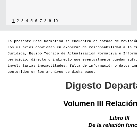
1
2
3
4
5
6
7
8
9
10
La presente Base Normativa se encuentra en estado de revisió
Los usuarios convienen en exonerar de responsabilidad a la I
Jurídica, Equipo Técnico de Actualización Normativa e Inform
perjuicio, directo o indirecto que eventualmente puedan sufr
involuntarias inexactitudes, falta de información o datos im
contenidos en los archivos de dicha base.
Digesto Depar
Volumen III Relació
Libro III
De la relación fun