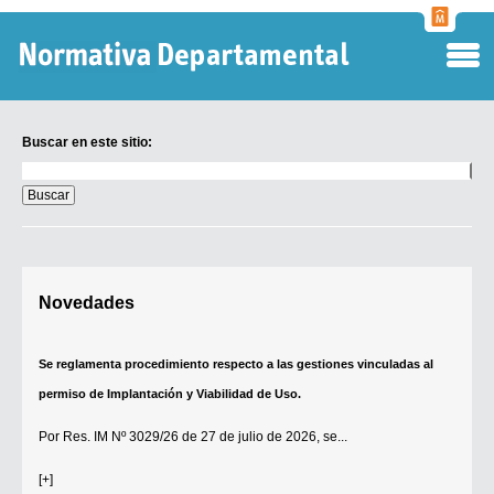
Normati
Departa
Buscar en este sitio:
Buscar
en
este
sitio:
Digesto Departamental
Novedades
TOBEFU
TOTID
Se reglamenta procedimiento respecto a las gestiones vinculadas al
Régimen Punitivo Departamental
permiso de Implantación y Viabilidad de Uso.
Buscar fuentes
Por
Res. IM Nº 3029/26
de 27 de julio de 2026, se...
Contacto
[+]