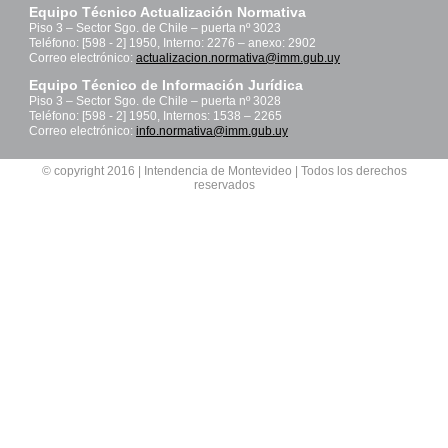
Equipo Técnico Actualización Normativa
Piso 3 – Sector Sgo. de Chile – puerta nº 3023
Teléfono: [598 - 2] 1950, Interno: 2276 – anexo: 2902
Correo electrónico:
actualizacion.normativa@imm.gub.uy
Equipo Técnico de Información Jurídica
Piso 3 – Sector Sgo. de Chile – puerta nº 3028
Teléfono: [598 - 2] 1950, Internos: 1538 – 2265
Correo electrónico:
info.normativa@imm.gub.uy
© copyright 2016 | Intendencia de Montevideo | Todos los derechos
reservados