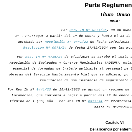
Parte Reglamen
Título Único
Nota:
Por
Res. IM Nº 0274/25
, en su nume
1º-. Prorrogar a partir del 1º de enero y hasta el 31 de
aprobado por
Resolución Nº 0441/23
de fecha 19/01/2023,
Resolución Nº 0973/24
de fecha 27/02/2024 con las mod
Por
Res. IM Nº 4716/24
de 6/11/2024 se aprobó el texto d
Asociación de Empleados y Obreros Municipales (ADEOM), esta
especial de jornadas de trabajo aplicable al personal per
obreras del Servicio Mantenimiento Vial que se adhiera, por
realización de una instancia de seguimiento 
Por Res.IM Nº
0441/23
de 19/01/2023 se aprobó un régimen de 
Locomoción, que comienza a regir a partir del 1º de enero 
término de 1 (un) año. Por Res.IM Nº
0973/24
de 27/02/2024 
hasta el 31/12/202
Capítulo VII
De la licencia por enfer