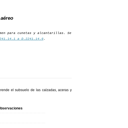
 aéreo
men para cunetas y alcantarillas. Se
241.14.1 a D.2241.14.9
.
prende el subsuelo de las calzadas, aceras y
bservaciones