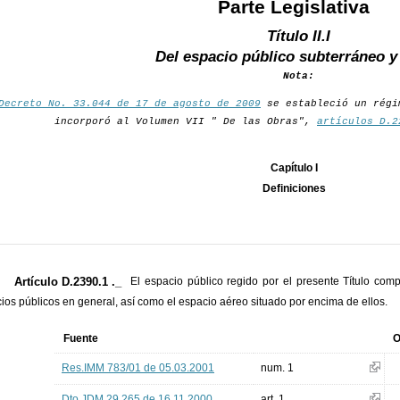
Parte Legislativa
Título II.I
Del espacio público subterráneo y
Nota:
Decreto No. 33.044 de 17 de agosto de 2009
se estableció un régi
incorporó al Volumen VII " De las Obras",
artículos D.2
Capítulo I
Definiciones
Artículo D.2390.1 ._
El espacio público regido por el presente Título com
ios públicos en general, así como el espacio aéreo situado por encima de ellos.
Fuente
O
Res.IMM 783/01 de 05.03.2001
num. 1
Dto.JDM 29.265 de 16.11.2000
art. 1