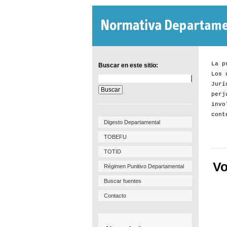
La p
Buscar en este sitio:
Los 
Buscar
Jurí
en
este
perj
sitio:
invo
cont
Digesto Departamental
TOBEFU
TOTID
Vo
Régimen Punitivo Departamental
Buscar fuentes
Contacto