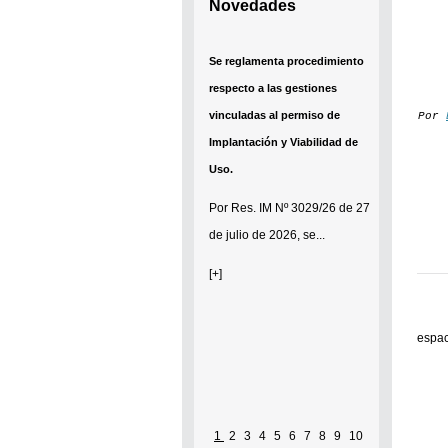
Novedades
Se reglamenta procedimiento
respecto a las gestiones
vinculadas al permiso de
Por
Implantación y Viabilidad de
Uso.
Por
Res. IM Nº 3029/26
de 27
de julio de 2026, se...
[+]
espac
1
2
3
4
5
6
7
8
9
10