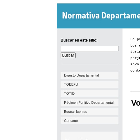
La p
Buscar en este sitio:
Los 
Buscar
Jurí
en
este
perj
sitio:
invo
cont
Digesto Departamental
TOBEFU
TOTID
Vo
Régimen Punitivo Departamental
Buscar fuentes
Contacto