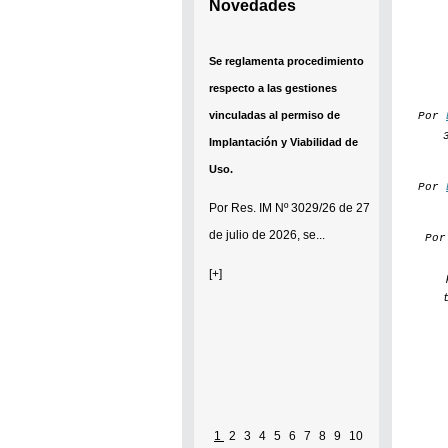
Novedades
Se reglamenta procedimiento
respecto a las gestiones
vinculadas al permiso de
Por
Implantación y Viabilidad de
Uso.
Por
Por
Res. IM Nº 3029/26
de 27
de julio de 2026, se...
Po
[+]
1
2
3
4
5
6
7
8
9
10