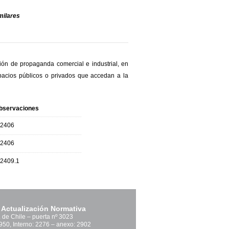
imilares
ión de propaganda comercial e industrial, en
pacios públicos o privados que accedan a la
bservaciones
.2406
.2406
.2409.1
 Actualización Normativa
. de Chile – puerta nº 3023
1950, Interno: 2276 – anexo: 2902