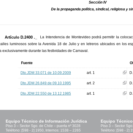
Sección IV
De la propaganda política, sindical, religiosa y s
Artículo D.2400 ._
La Intendencia de Montevideo podrá permitir la colocac
alles luminosos sobre la Avenida 18 de Julio y en letreros ubicados en los es
 exclusivamente durante las festividades de Carnaval.
Fuente
O
Dto.JDM 33.071 de 10.09.2009
art. 1
D
Dto.JDM 26.849 de 09.10.1995
art. 2
D
Dto.JDM 22.550 de 13.12.1985
art. 1
D
Equipo Técnico de Información Jurídica
Equipo Técnico
Piso 3 – Sector Sgo. de Chile – puerta nº 3028
Piso 3 – Sector Sgo
Teléfono: [598 - 2] 1950, Internos: 1538 – 2265
Teléfono: [598 - 2] 