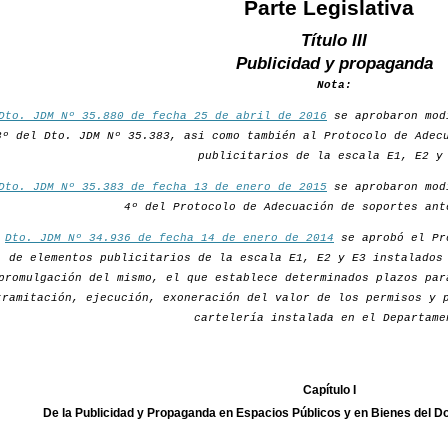
Parte Legislativa
Título III
Publicidad y propaganda
Nota:
Dto. JDM Nº 35.880 de fecha 25 de abril de 2016
se aprobaron mod
3º del Dto. JDM Nº 35.383, asi como también al Protocolo de Adec
publicitarios de la escala E1, E2 y
Dto. JDM Nº 35.383 de fecha 13 de enero de 2015
se aprobaron mod
4º del Protocolo de Adecuación de soportes ant
r
Dto. JDM Nº 34.936 de fecha 14 de enero de 2014
se aprobó el Pr
de elementos publicitarios de la escala E1, E2 y E3 instalados
promulgación del mismo, el que establece determinados plazos par
tramitación, ejecución, exoneración del valor de los permisos y 
cartelería instalada en el Departame
Capítulo I
De la Publicidad y Propaganda en Espacios Públicos y en Bienes del 