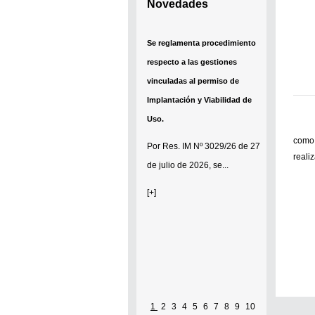
Novedades
Se reglamenta procedimiento
respecto a las gestiones
vinculadas al permiso de
Implantación y Viabilidad de
Uso.
como 
Por
Res. IM Nº 3029/26
de 27
reali
de julio de 2026, se...
[+]
1
2
3
4
5
6
7
8
9
10