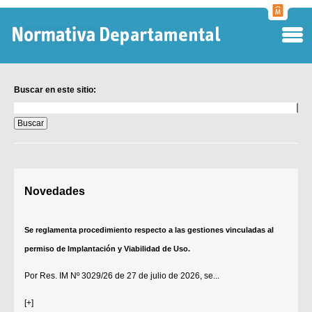
Normati
Departa
Buscar en este sitio:
Buscar
en
este
sitio:
Digesto Departamental
Novedades
TOBEFU
TOTID
Se reglamenta procedimiento respecto a las gestiones vinculadas al
Régimen Punitivo Departamental
permiso de Implantación y Viabilidad de Uso.
Buscar fuentes
Por
Res. IM Nº 3029/26
de 27 de julio de 2026, se...
Contacto
[+]