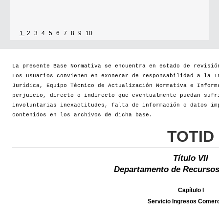
1
2
3
4
5
6
7
8
9
10
La presente Base Normativa se encuentra en estado de revisió
Los usuarios convienen en exonerar de responsabilidad a la I
Jurídica, Equipo Técnico de Actualización Normativa e Inform
perjuicio, directo o indirecto que eventualmente puedan sufr
involuntarias inexactitudes, falta de información o datos im
contenidos en los archivos de dicha base.
TOTID
Título VII
Departamento de Recursos
Capítulo I
Servicio Ingresos Comerc