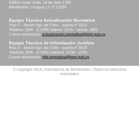
Edificio sede: Avda. 18 de Julio 1360
Montevideo, Uruguay | C.P. 11200
Equipo Técnico Actualización Normativa
Piso 3 – Sector Sgo. de Chile – puerta nº 3023
Teléfono: [598 - 2] 1950, Interno: 2276 – anexo: 2902
Correo electrónico:
actualizacion.normativa@imm.gub.uy
Equipo Técnico de Información Jurídica
Piso 3 – Sector Sgo. de Chile – puerta nº 3028
Teléfono: [598 - 2] 1950, Internos: 1538 – 2265
Correo electrónico:
info.normativa@imm.gub.uy
© copyright 2016 | Intendencia de Montevideo | Todos los derechos
reservados