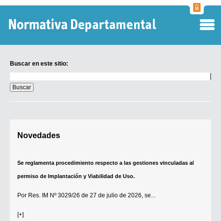
Normati
Departa
Buscar en este sitio:
Buscar
en
este
sitio:
Digesto Departamental
Novedades
TOBEFU
TOTID
Se reglamenta procedimiento respecto a las gestiones vinculadas al
Régimen Punitivo Departamental
permiso de Implantación y Viabilidad de Uso.
Buscar fuentes
Por
Res. IM Nº 3029/26
de 27 de julio de 2026, se...
Contacto
[+]