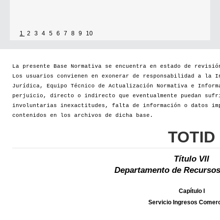
1
2
3
4
5
6
7
8
9
10
La presente Base Normativa se encuentra en estado de revisió
Los usuarios convienen en exonerar de responsabilidad a la I
Jurídica, Equipo Técnico de Actualización Normativa e Inform
perjuicio, directo o indirecto que eventualmente puedan sufr
involuntarias inexactitudes, falta de información o datos im
contenidos en los archivos de dicha base.
TOTID
Título VII
Departamento de Recursos
Capítulo I
Servicio Ingresos Comerc