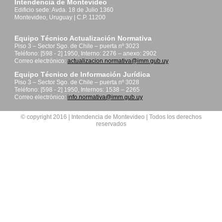
Intendencia de Montevideo
Edificio sede: Avda. 18 de Julio 1360
Montevideo, Uruguay | C.P. 11200
Equipo Técnico Actualización Normativa
Piso 3 – Sector Sgo. de Chile – puerta nº 3023
Teléfono: [598 - 2] 1950, Interno: 2276 – anexo: 2902
Correo electrónico:
actualizacion.normativa@imm.gub.uy
Equipo Técnico de Información Jurídica
Piso 3 – Sector Sgo. de Chile – puerta nº 3028
Teléfono: [598 - 2] 1950, Internos: 1538 – 2265
Correo electrónico:
info.normativa@imm.gub.uy
© copyright 2016 | Intendencia de Montevideo | Todos los derechos
reservados