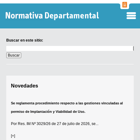
Normati
Departa
Buscar en este sitio:
Buscar
en
este
sitio:
Digesto Departamental
Novedades
TOBEFU
TOTID
Se reglamenta procedimiento respecto a las gestiones vinculadas al
Régimen Punitivo Departamental
permiso de Implantación y Viabilidad de Uso.
Buscar fuentes
Por
Res. IM Nº 3029/26
de 27 de julio de 2026, se...
Contacto
[+]