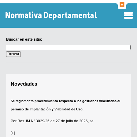
Normati
Departa
Buscar en este sitio:
Buscar
en
este
sitio:
Digesto Departamental
Novedades
TOBEFU
TOTID
Se reglamenta procedimiento respecto a las gestiones vinculadas al
Régimen Punitivo Departamental
permiso de Implantación y Viabilidad de Uso.
Buscar fuentes
Por
Res. IM Nº 3029/26
de 27 de julio de 2026, se...
Contacto
[+]