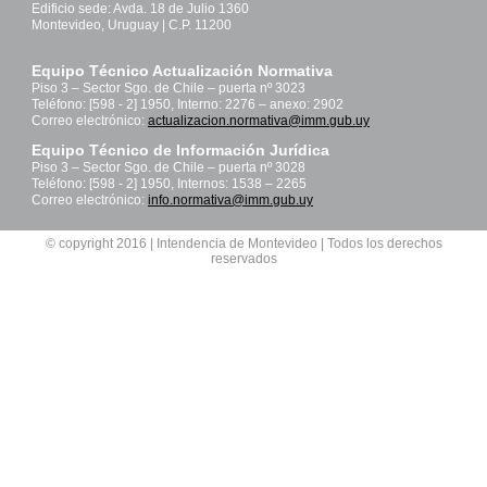
Edificio sede: Avda. 18 de Julio 1360
Montevideo, Uruguay | C.P. 11200
Equipo Técnico Actualización Normativa
Piso 3 – Sector Sgo. de Chile – puerta nº 3023
Teléfono: [598 - 2] 1950, Interno: 2276 – anexo: 2902
Correo electrónico:
actualizacion.normativa@imm.gub.uy
Equipo Técnico de Información Jurídica
Piso 3 – Sector Sgo. de Chile – puerta nº 3028
Teléfono: [598 - 2] 1950, Internos: 1538 – 2265
Correo electrónico:
info.normativa@imm.gub.uy
© copyright 2016 | Intendencia de Montevideo | Todos los derechos
reservados