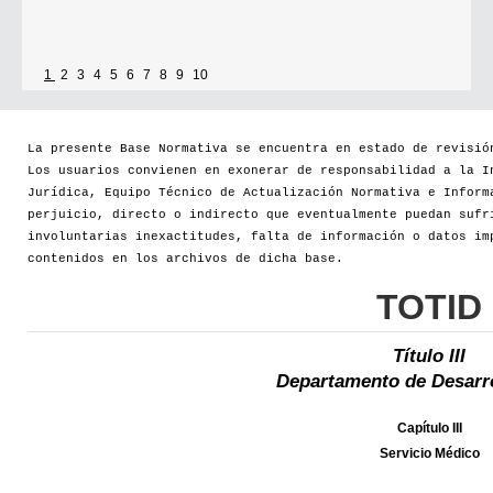
1
2
3
4
5
6
7
8
9
10
La presente Base Normativa se encuentra en estado de revisió
Los usuarios convienen en exonerar de responsabilidad a la I
Jurídica, Equipo Técnico de Actualización Normativa e Inform
perjuicio, directo o indirecto que eventualmente puedan sufr
involuntarias inexactitudes, falta de información o datos im
contenidos en los archivos de dicha base.
TOTID
Título III
Departamento de Desarro
Capítulo III
Servicio Médico