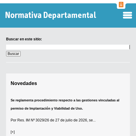
Normati
Departa
Buscar en este sitio:
Buscar
en
este
sitio:
Digesto Departamental
Novedades
TOBEFU
TOTID
Se reglamenta procedimiento respecto a las gestiones vinculadas al
Régimen Punitivo Departamental
permiso de Implantación y Viabilidad de Uso.
Buscar fuentes
Por
Res. IM Nº 3029/26
de 27 de julio de 2026, se...
Contacto
[+]