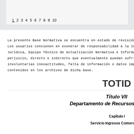
1
2
3
4
5
6
7
8
9
10
La presente Base Normativa se encuentra en estado de revisió
Los usuarios convienen en exonerar de responsabilidad a la I
Jurídica, Equipo Técnico de Actualización Normativa e Inform
perjuicio, directo o indirecto que eventualmente puedan sufr
involuntarias inexactitudes, falta de información o datos im
contenidos en los archivos de dicha base.
TOTID
Título VII
Departamento de Recursos
Capítulo I
Servicio Ingresos Comerc