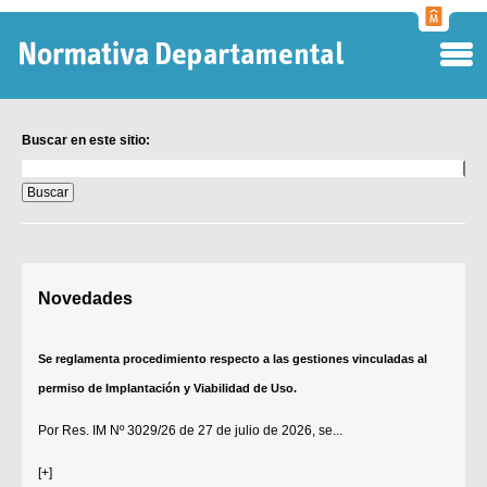
Normati
Departa
Buscar en este sitio:
Buscar
en
este
sitio:
Digesto Departamental
Novedades
TOBEFU
TOTID
Se reglamenta procedimiento respecto a las gestiones vinculadas al
Régimen Punitivo Departamental
permiso de Implantación y Viabilidad de Uso.
Buscar fuentes
Por
Res. IM Nº 3029/26
de 27 de julio de 2026, se...
Contacto
[+]