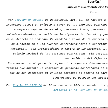
Sección I
Impuesto a la Contribución In
Nota:
Por
Dto.JDM Nº 38.513
de 29.12.2023, art. 12, se facultó a 
incentivo fiscal un crédito a favor de las empresas contribu
a mujeres mayores de 45 años, personas trans, personas 
afrodescendientes, a partir de la vigencia del Decreto y po
en el Decreto se indican. El crédito a favor de la empresa c
su elección en o las cuentas correspondientes a Contribuc
Mercantil, Tasa Bromatológica o Tarifa de Saneamiento. El
salario nominal de las personas contratadas, sin perjuic
Montevideo podrá fijar re
Para ampararse al presente régimen las empresas deberán dem
Trabajo que aumentó la cantidad de personas contratadas al m
que no han despedido ni enviado personal al seguro de paro
comprobados de despido por notor
Por
Res.IM Nº 0227/24
de 12 de enero de 2024 se aprobó la re
artículo 12 del Dto.JDM Nº 38.51
Segunda Parte. Exoneraciones. Normas