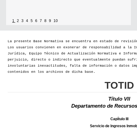
1
2
3
4
5
6
7
8
9
10
La presente Base Normativa se encuentra en estado de revisió
Los usuarios convienen en exonerar de responsabilidad a la I
Jurídica, Equipo Técnico de Actualización Normativa e Inform
perjuicio, directo o indirecto que eventualmente puedan sufr
involuntarias inexactitudes, falta de información o datos im
contenidos en los archivos de dicha base.
TOTID
Título VII
Departamento de Recursos
Capítulo III
Servicio de Ingresos Inmobi