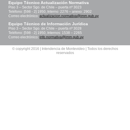
Equipo Técnico Actualización Normativa
Piso 3 – Sector Sgo. de Chile – puerta nº 3023
Teléfono: [598 - 2] 1950, Interno: 2276 – anexo: 2902
Correo electrónico:
actualizacion.normativa@imm.gub.uy
Equipo Técnico de Información Jurídica
Piso 3 – Sector Sgo. de Chile – puerta nº 3028
Teléfono: [598 - 2] 1950, Internos: 1538 – 2265
Correo electrónico:
info.normativa@imm.gub.uy
© copyright 2016 | Intendencia de Montevideo | Todos los derechos
reservados