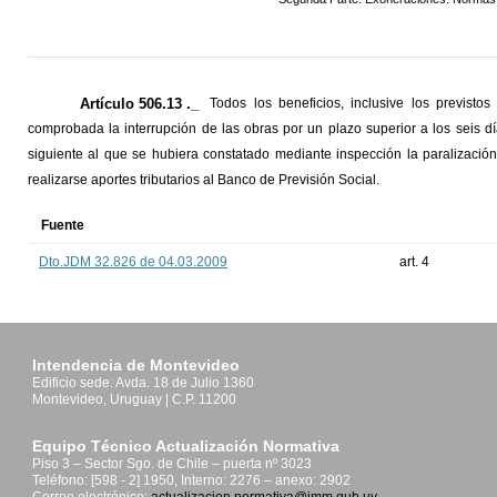
Artículo 506.13 ._
Todos los beneficios, inclusive los previst
comprobada la interrupción de las obras por un plazo superior a los seis dí
siguiente al que se hubiera constatado mediante inspección la paralización
realizarse aportes tributarios al Banco de Previsión Social.
Fuente
Dto.JDM 32.826 de 04.03.2009
art. 4
Intendencia de Montevideo
Edificio sede: Avda. 18 de Julio 1360
Montevideo, Uruguay | C.P. 11200
Equipo Técnico Actualización Normativa
Piso 3 – Sector Sgo. de Chile – puerta nº 3023
Teléfono: [598 - 2] 1950, Interno: 2276 – anexo: 2902