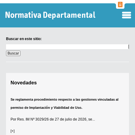
Normati
Departa
Buscar en este sitio:
Buscar
en
este
sitio:
Digesto Departamental
Novedades
TOBEFU
TOTID
Se reglamenta procedimiento respecto a las gestiones vinculadas al
Régimen Punitivo Departamental
permiso de Implantación y Viabilidad de Uso.
Buscar fuentes
Por
Res. IM Nº 3029/26
de 27 de julio de 2026, se...
Contacto
[+]