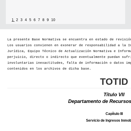
1
2
3
4
5
6
7
8
9
10
La presente Base Normativa se encuentra en estado de revisió
Los usuarios convienen en exonerar de responsabilidad a la I
Jurídica, Equipo Técnico de Actualización Normativa e Inform
perjuicio, directo o indirecto que eventualmente puedan sufr
involuntarias inexactitudes, falta de información o datos im
contenidos en los archivos de dicha base.
TOTID
Título VII
Departamento de Recursos
Capítulo III
Servicio de Ingresos Inmobi