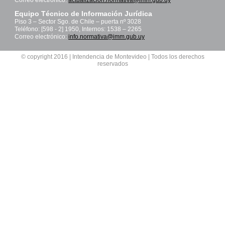
Correo electrónico:
actualizacion.normativa@imm.gub.uy
Equipo Técnico de Información Jurídica
Piso 3 – Sector Sgo. de Chile – puerta nº 3028
Teléfono: [598 - 2] 1950, Internos: 1538 – 2265
Correo electrónico:
info.normativa@imm.gub.uy
© copyright 2016 | Intendencia de Montevideo | Todos los derechos
reservados