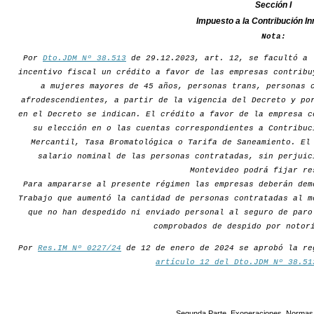
Sección I
Impuesto a la Contribución In
Nota:
Por
Dto.JDM Nº 38.513
de 29.12.2023, art. 12, se facultó a 
incentivo fiscal un crédito a favor de las empresas contribu
a mujeres mayores de 45 años, personas trans, personas 
afrodescendientes, a partir de la vigencia del Decreto y po
en el Decreto se indican. El crédito a favor de la empresa c
su elección en o las cuentas correspondientes a Contribuc
Mercantil, Tasa Bromatológica o Tarifa de Saneamiento. El
salario nominal de las personas contratadas, sin perjuic
Montevideo podrá fijar re
Para ampararse al presente régimen las empresas deberán dem
Trabajo que aumentó la cantidad de personas contratadas al m
que no han despedido ni enviado personal al seguro de paro
comprobados de despido por notor
Por
Res.IM Nº 0227/24
de 12 de enero de 2024 se aprobó la re
artículo 12 del Dto.JDM Nº 38.51
Segunda Parte. Exoneraciones. Normas